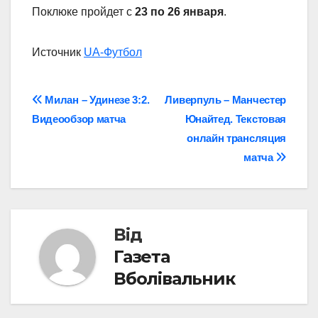
Поклюке пройдет с
23 по 26 января
.
Источник
UA-Футбол
Навігація
Милан – Удинезе 3:2.
Ливерпуль – Манчестер
Видеообзор матча
Юнайтед. Текстовая
записів
онлайн трансляция
матча
Від
Газета
Вболівальник