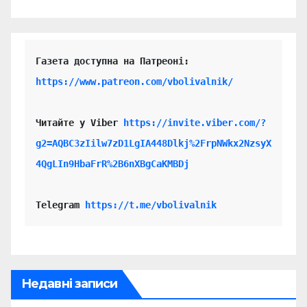
https://www.patreon.com/vbolivalnik/
Читайте у Viber 
https://invite.viber.com/?
g2=AQBC3zIilw7zD1LgIA448Dlkj%2FrpNWkx2NzsyX
4QgLIn9HbaFrR%2B6nXBgCaKMBDj
Telegram 
https://t.me/vbolivalnik
Недавні записи