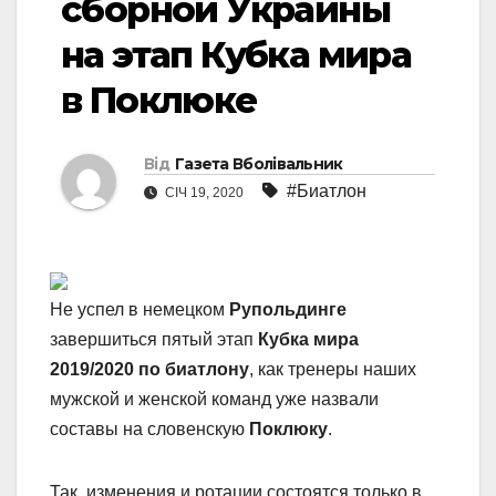
сборной Украины
на этап Кубка мира
в Поклюке
Від
Газета Вболівальник
#Биатлон
СІЧ 19, 2020
Не успел в немецком
Рупольдинге
завершиться пятый этап
Кубка мира
2019/2020 по биатлону
, как тренеры наших
мужской и женской команд уже назвали
составы на словенскую
Поклюку
.
Так, изменения и ротации состоятся только в