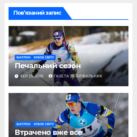
Пов’язаний запис
БІАТЛОН
КУБОК СВІТУ
Печальний сезон
БЕР 25, 2026
ГАЗЕТА ВБОЛІВАЛЬНИК
БІАТЛОН
КУБОК СВІТУ
Втрачено вже все