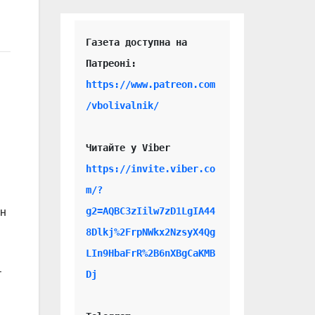
Газета доступна на 
https://www.patreon.com
/vbolivalnik/
Читайте у Viber 
https://invite.viber.co
m/?
g2=AQBC3zIilw7zD1LgIA44
ен
8Dlkj%2FrpNWkx2NzsyX4Qg
LIn9HbaFrR%2B6nXBgCaKMB
–
Dj