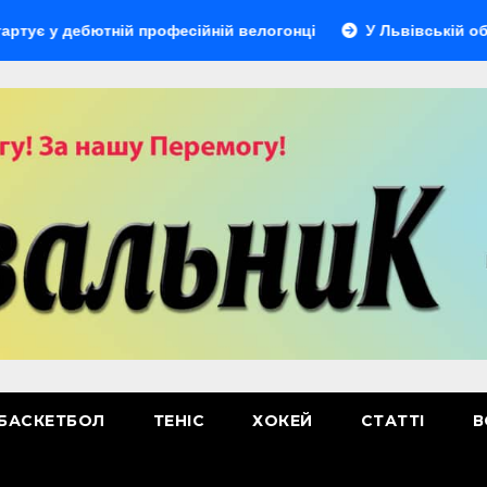
 дебютній професійній велогонці
У Львівській області в
БАСКЕТБОЛ
ТЕНІС
ХОКЕЙ
СТАТТІ
В