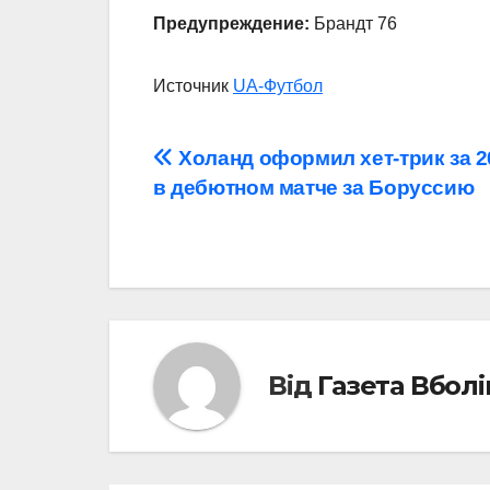
Предупреждение:
Брандт 76
Источник
UA-Футбол
Навігація
Холанд оформил хет-трик за 2
в дебютном матче за Боруссию
записів
Від
Газета Вбол