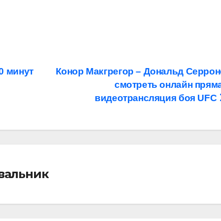
0 минут
Конор Макгрегор – Дональд Серрон
смотреть онлайн прям
видеотрансляция боя UFC
івальник