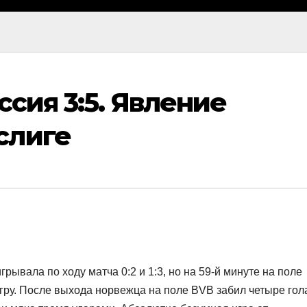
ссия 3:5. Явление
слиге
рывала по ходу матча 0:2 и 1:3, но на 59-й минуте на поле
гру. После выхода норвежца на поле BVB забил четыре гол