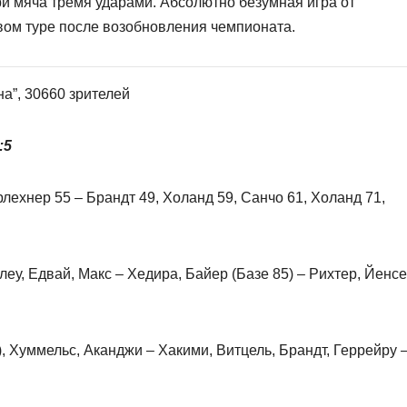
три мяча тремя ударами. Абсолютно безумная игра от
рвом туре после возобновления чемпионата.
на”, 30660 зрителей
:5
лехнер 55 – Брандт 49, Холанд 59, Санчо 61, Холанд 71,
еу, Едвай, Макс – Хедира, Байер (Базе 85) – Рихтер, Йенс
 Хуммельс, Аканджи – Хакими, Витцель, Брандт, Геррейру 