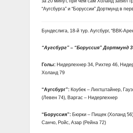
за 20 минут, при чем сам Холанд забил 
“Аугсбурга” и “Боруссии” Дортмунд в пе
Бундеслига, 18-й тур. Аугсбург, “ВВК-Аре
“Аугсбург” – “Боруссия” Дортмунд 3
Голы:
Нидерлехнер 34, Рихтер 46, Нидер
Холанд 79
“Аугсбург”:
Коубек – Лихтштайнер, Гауэл
(Левен 74), Варгас – Нидерлехнер
“Боруссия”:
Бюрки – Пищек (Холанд 56),
Санчо, Ройс, Азар (Рейна 72)