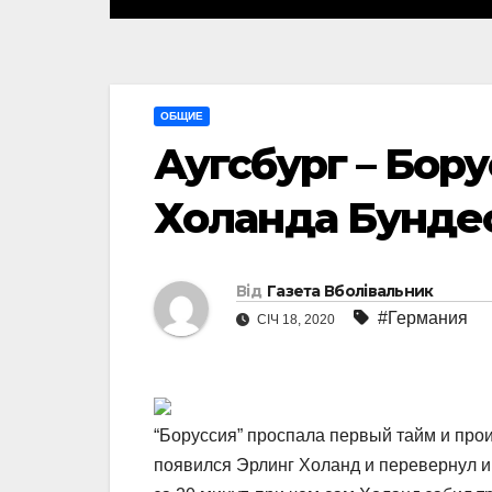
ОБЩИЕ
Аугсбург – Бору
Холанда Бунде
Від
Газета Вболівальник
#Германия
СІЧ 18, 2020
“Боруссия” проспала первый тайм и проиг
появился Эрлинг Холанд и перевернул и