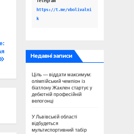
Telegram 
https://t.me/vbolivalni
k
е:
ая
Недавні записи
Ціль — віддати максимум:
олімпійський чемпіон із
біатлону Жаклен стартує у
дебютній професійній
велогонці
У Львівській області
відбудеться
мультиспортивний табір