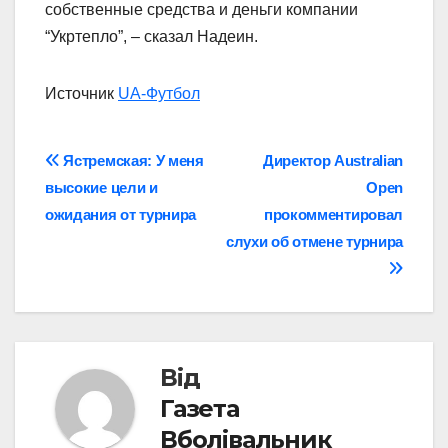
собственные средства и деньги компании
“Укртепло”, – сказал Надеин.
Источник
UA-Футбол
Навігація
Ястремская: У меня
Директор Australian
высокие цели и
Open
записів
ожидания от турнира
прокомментировал
слухи об отмене турнира
Від
Газета
Вболівальник