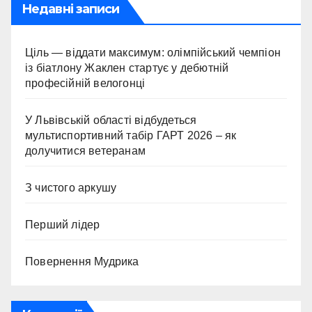
Недавні записи
Ціль — віддати максимум: олімпійський чемпіон
із біатлону Жаклен стартує у дебютній
професійній велогонці
У Львівській області відбудеться
мультиспортивний табір ГАРТ 2026 – як
долучитися ветеранам
З чистого аркушу
Перший лідер
Повернення Мудрика