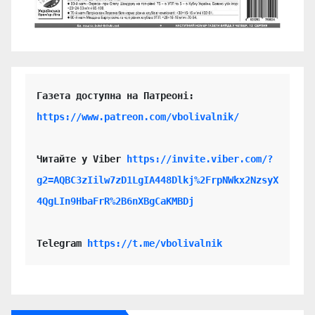
https://www.patreon.com/vbolivalnik/
Читайте у Viber 
https://invite.viber.com/?
g2=AQBC3zIilw7zD1LgIA448Dlkj%2FrpNWkx2NzsyX
4QgLIn9HbaFrR%2B6nXBgCaKMBDj
Telegram 
https://t.me/vbolivalnik