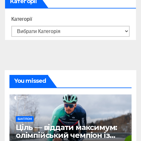
Категорії
Категорії
You missed
БІАТЛОН
Ціль — віддати максимум:
олімпійський чемпіон із