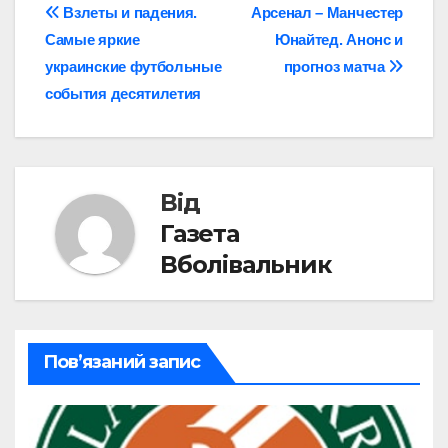
Навігація
Взлеты и падения.
Арсенал – Манчестер
Самые яркие
Юнайтед. Анонс и
записів
украинские футбольные
прогноз матча
события десятилетия
Від
Газета
Вболівальник
Пов’язаний запис