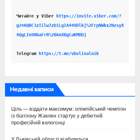
Читайте у Viber 
https://invite.viber.com/?
g2=AQBC3zIilw7zD1LgIA448Dlkj%2FrpNWkx2NzsyX
4QgLIn9HbaFrR%2B6nXBgCaKMBDj
Telegram 
https://t.me/vbolivalnik
Недавні записи
Ціль — віддати максимум: олімпійський чемпіон
із біатлону Жаклен стартує у дебютній
професійній велогонці
У Львівській області відбудеться