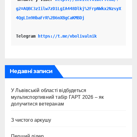
g2=AQBC3zIilw7zD1LgIA448Dlkj%2FrpNWkx2NzsyX
4QgLIn9HbaFrR%2B6nXBgCaKMBDj
Telegram 
https://t.me/vbolivalnik
Недавні записи
У Львівській області відбудеться
мультиспортивний табір ГАРТ 2026 – як
долучитися ветеранам
З чистого аркушу
Перший лідер