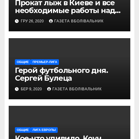
Прокат лыж в Киеве и все
необходимые работы над
снаряжением, которое
ГРУ 26, 2020
ГАЗЕТА ВБОЛІВАЛЬНИК
проводит магазин
«VELOPARK»
ОБЩИЕ
ПРЕМЬЕР-ЛИГА
Герой футбольного дня.
Сергей Булеца
БЕР 9, 2020
ГАЗЕТА ВБОЛІВАЛЬНИК
ОБЩИЕ
ЛИГА ЕВРОПЫ
Кое-что удивило. Коуч