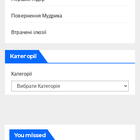
Повернення Мудрика
Втрачені ілюзії
Категорії
Категорії
You missed