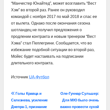
“Манчестер Юнайтед”, может возглавить “Вест
Хэм” во второй раз. Ранее он руководил
командой с ноября 2017 по май 2018 и спас ее
от вылета. Однако после окончания сезона
шотландец не получил предложения о
продлении контракта и новым тренером “Вест
Хэма” стал Пеллегрини. Сообщается, что во
избежание подобной ситуации во второй раз,
Мойес будет настаивать на подписании
длительного контракта.
Источник
UA-Футбол
Навігація
Голы Кравца и
Оле-Гуннар Сульшер:
Селезнева, усиление
Для МЮ было очень
записів
Днепра-1, признание
важно провести сухой