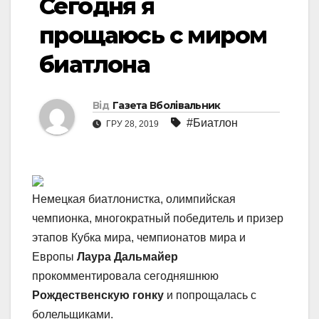
Сегодня я
прощаюсь с миром
биатлона
Від
Газета Вболівальник
#Биатлон
ГРУ 28, 2019
Немецкая биатлонистка, олимпийская
чемпионка, многократный победитель и призер
этапов Кубка мира, чемпионатов мира и
Европы
Лаура Дальмайер
прокомментировала сегодняшнюю
Рождественскую гонку
и попрощалась с
болельщиками.