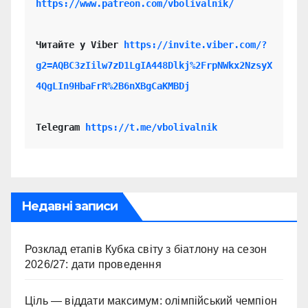
https://www.patreon.com/vbolivalnik/
Читайте у Viber 
https://invite.viber.com/?
g2=AQBC3zIilw7zD1LgIA448Dlkj%2FrpNWkx2NzsyX
4QgLIn9HbaFrR%2B6nXBgCaKMBDj
Telegram 
https://t.me/vbolivalnik
Недавні записи
Розклад етапів Кубка світу з біатлону на сезон
2026/27: дати проведення
Ціль — віддати максимум: олімпійський чемпіон