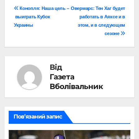
Навігація
Конопля: Наша цель –
Овермарс: Тен Хаг будет
выиграть Кубок
работать в Аяксе и в
записів
Украины
этом, и в следующем
сезоне
Від
Газета
Вболівальник
Пов’язаний запис