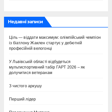
Недавні записи
Ціль — віддати максимум: олімпійський чемпіон
із біатлону Жаклен стартує у дебютній
професійній велогонці
У Львівській області відбудеться
мультиспортивний табір ГАРТ 2026 – як
долучитися ветеранам
З чистого аркушу
Перший лідер