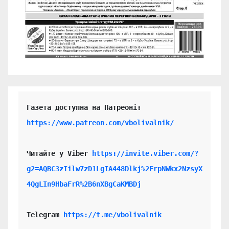
https://www.patreon.com/vbolivalnik/
Читайте у Viber 
https://invite.viber.com/?
g2=AQBC3zIilw7zD1LgIA448Dlkj%2FrpNWkx2NzsyX
4QgLIn9HbaFrR%2B6nXBgCaKMBDj
Telegram 
https://t.me/vbolivalnik