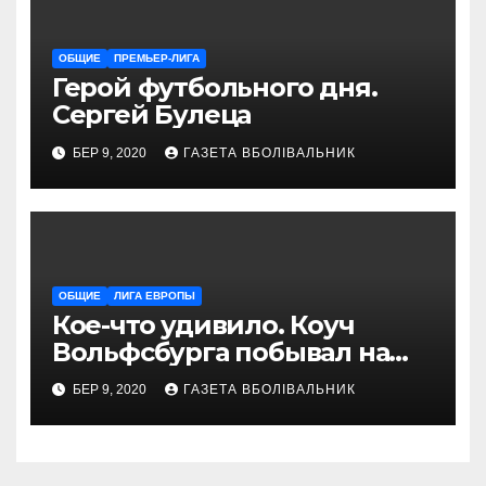
ОБЩИЕ
ПРЕМЬЕР-ЛИГА
Герой футбольного дня.
Сергей Булеца
БЕР 9, 2020
ГАЗЕТА ВБОЛІВАЛЬНИК
ОБЩИЕ
ЛИГА ЕВРОПЫ
Кое-что удивило. Коуч
Вольфсбурга побывал на
матче Шахтера с Колосом
БЕР 9, 2020
ГАЗЕТА ВБОЛІВАЛЬНИК