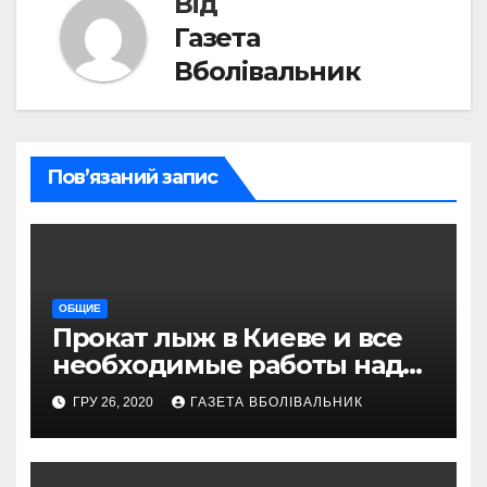
Від
Газета
Вболівальник
Пов’язаний запис
ОБЩИЕ
Прокат лыж в Киеве и все
необходимые работы над
снаряжением, которое
ГРУ 26, 2020
ГАЗЕТА ВБОЛІВАЛЬНИК
проводит магазин
«VELOPARK»