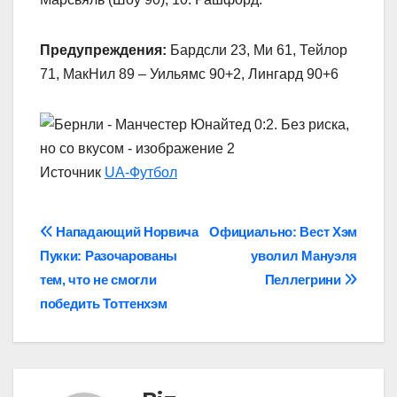
Предупреждения:
Бардсли 23, Ми 61, Тейлор
71, МакНил 89 – Уильямс 90+2, Лингард 90+6
Источник
UA-Футбол
Навігація
Нападающий Норвича
Официально: Вест Хэм
Пукки: Разочарованы
уволил Мануэля
записів
тем, что не смогли
Пеллегрини
победить Тоттенхэм