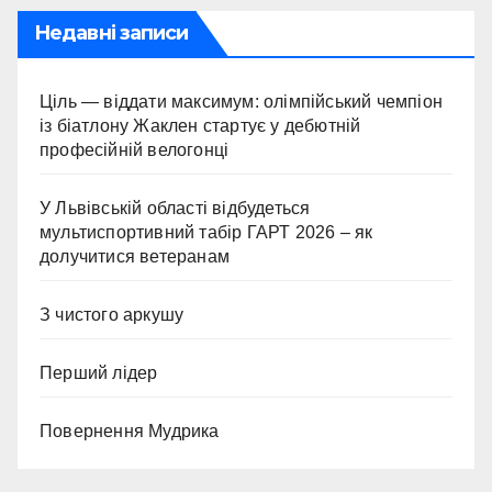
Недавні записи
Ціль — віддати максимум: олімпійський чемпіон
із біатлону Жаклен стартує у дебютній
професійній велогонці
У Львівській області відбудеться
мультиспортивний табір ГАРТ 2026 – як
долучитися ветеранам
З чистого аркушу
Перший лідер
Повернення Мудрика