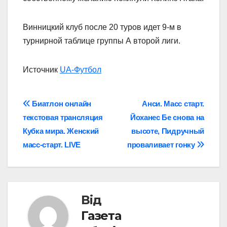
Винницкий клуб после 20 туров идет 9-м в
турнирной таблице группы А второй лиги.
Источник
UA-Футбол
Навігація
Биатлон онлайн
Анси. Масс старт.
текстовая трансляция
Йоханес Бе снова на
записів
Кубка мира. Женский
высоте, Пидручный
масс-старт. LIVE
проваливает гонку
Від
Газета