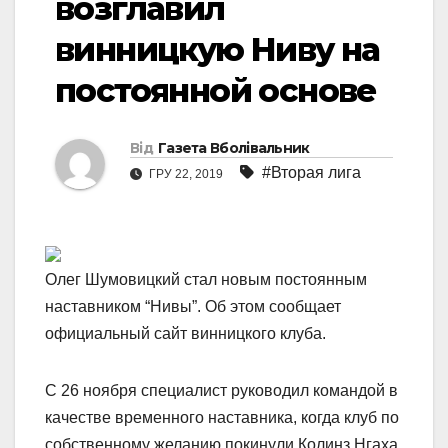
возглавил
винницкую Ниву на
постоянной основе
Від
Газета Вболівальник
#Вторая лига
ГРУ 22, 2019
Олег Шумовицкий стал новым постоянным
наставником “Нивы”. Об этом сообщает
официальный сайт винницкого клуба.
С 26 ноября специалист руководил командой в
качестве временного наставника, когда клуб по
собственному желанию покинули Колинз Нгаха.