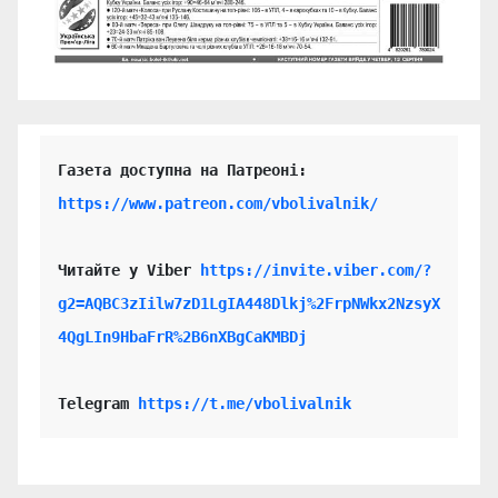
https://www.patreon.com/vbolivalnik/
Читайте у Viber 
https://invite.viber.com/?
g2=AQBC3zIilw7zD1LgIA448Dlkj%2FrpNWkx2NzsyX
4QgLIn9HbaFrR%2B6nXBgCaKMBDj
Telegram 
https://t.me/vbolivalnik