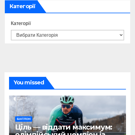
Категорії
Категорії
You missed
БІАТЛОН
Ціль — віддати максимум:
олімпійський чемпіон із