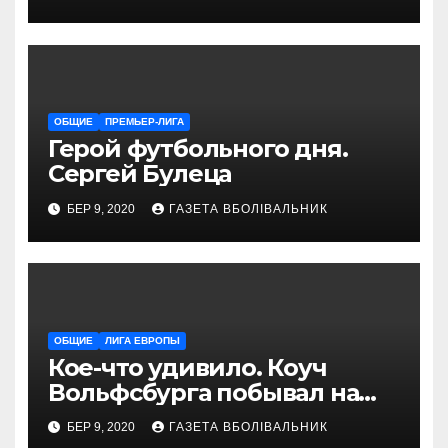
проводит магазин
«VELOPARK»
ОБЩИЕ
ПРЕМЬЕР-ЛИГА
Герой футбольного дня.
Сергей Булеца
БЕР 9, 2020
ГАЗЕТА ВБОЛІВАЛЬНИК
ОБЩИЕ
ЛИГА ЕВРОПЫ
Кое-что удивило. Коуч
Вольфсбурга побывал на
матче Шахтера с Колосом
БЕР 9, 2020
ГАЗЕТА ВБОЛІВАЛЬНИК