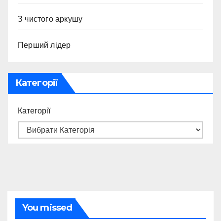
З чистого аркушу
Перший лідер
Категорії
Категорії
You missed