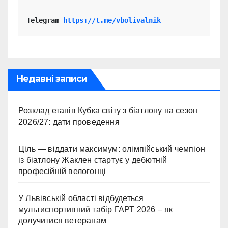
Telegram 
https://t.me/vbolivalnik
Недавні записи
Розклад етапів Кубка світу з біатлону на сезон
2026/27: дати проведення
Ціль — віддати максимум: олімпійський чемпіон
із біатлону Жаклен стартує у дебютній
професійній велогонці
У Львівській області відбудеться
мультиспортивний табір ГАРТ 2026 – як
долучитися ветеранам