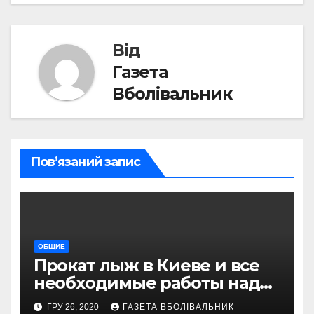
Від
Газета
Вболівальник
Пов’язаний запис
ОБЩИЕ
Прокат лыж в Киеве и все
необходимые работы над
снаряжением, которое
ГРУ 26, 2020
ГАЗЕТА ВБОЛІВАЛЬНИК