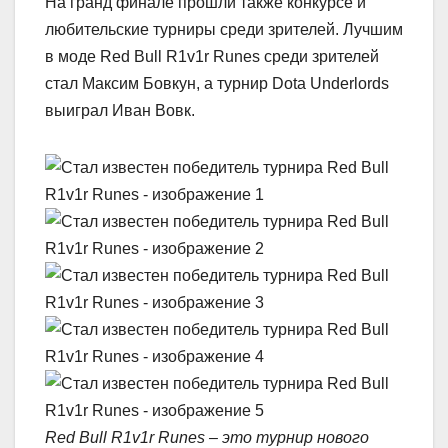
На гранд финале прошли также конкурсе и
любительские турниры среди зрителей. Лучшим
в моде Red Bull R1v1r Runes среди зрителей
стал Максим Бовкун, а турнир Dota Underlords
выиграл Иван Вовк.
Red Bull R1v1r Runes – это турнир нового