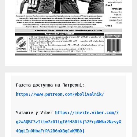
https://www.patreon.com/vbolivalnik/
Читайте у Viber 
https://invite.viber.com/?
g2=AQBC3zIilw7zD1LgIA448Dlkj%2FrpNWkx2NzsyX
4QgLIn9HbaFrR%2B6nXBgCaKMBDj