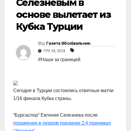
Селезневым в
основе вылетает из
Кубка Турции
Від
Газета Вболівальник
ГРУ 19, 2019
#Наши за границей
Сегодня в Турции состоялись ответные матчи
1/16 финала Кубка страны.
“Бурсаспор” Евгения Селезнева после
поражения в первом поединке 2:4 принимал
“Эрзурум”
.