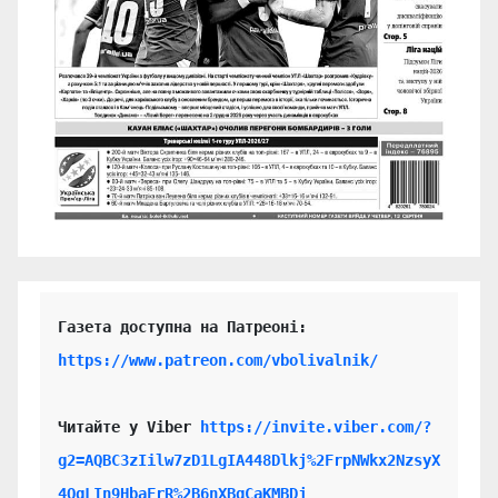
https://www.patreon.com/vbolivalnik/
Читайте у Viber 
https://invite.viber.com/?
g2=AQBC3zIilw7zD1LgIA448Dlkj%2FrpNWkx2NzsyX
4QgLIn9HbaFrR%2B6nXBgCaKMBDj