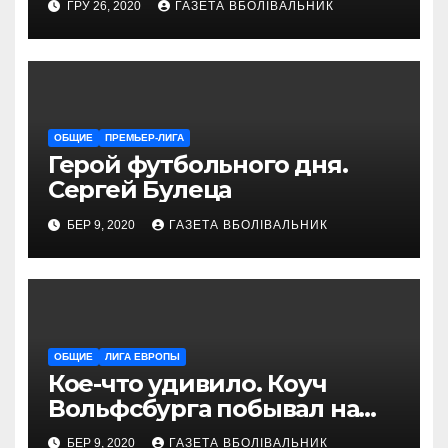
ГРУ 26, 2020
ГАЗЕТА ВБОЛІВАЛЬНИК
проводит магазин
«VELOPARK»
ОБЩИЕ
ПРЕМЬЕР-ЛИГА
Герой футбольного дня.
Сергей Булеца
БЕР 9, 2020
ГАЗЕТА ВБОЛІВАЛЬНИК
ОБЩИЕ
ЛИГА ЕВРОПЫ
Кое-что удивило. Коуч
Вольфсбурга побывал на
матче Шахтера с Колосом
БЕР 9, 2020
ГАЗЕТА ВБОЛІВАЛЬНИК