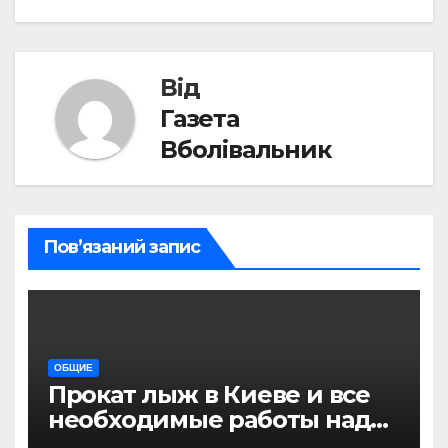
Від
Газета
Вболівальник
Пов’язаний запис
ОБЩИЕ
Прокат лыж в Киеве и все
необходимые работы над
снаряжением, которое