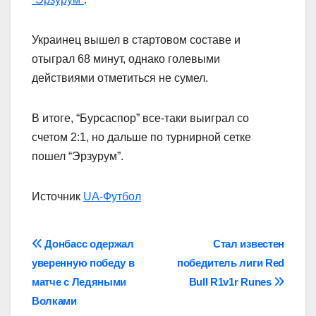
Украинец вышел в стартовом составе и
отыграл 68 минут, однако голевыми
действиями отметиться не сумел.
В итоге, “Бурсаспор” все-таки выиграл со
счетом 2:1, но дальше по турнирной сетке
пошел “Эрзурум”.
Источник
UA-Футбол
Навігація
Донбасс одержал
Стал известен
уверенную победу в
победитель лиги Red
записів
матче с Ледяными
Bull R1v1r Runes
Волками