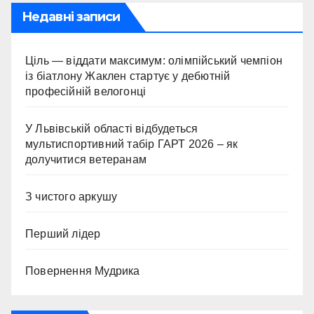
Недавні записи
Ціль — віддати максимум: олімпійський чемпіон
із біатлону Жаклен стартує у дебютній
професійній велогонці
У Львівській області відбудеться
мультиспортивний табір ГАРТ 2026 – як
долучитися ветеранам
З чистого аркушу
Перший лідер
Повернення Мудрика