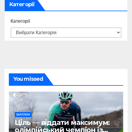
Категорії
Категорії
You missed
БІАТЛОН
Ціль — віддати максимум:
олімпійський чемпіон із