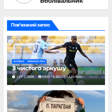
Вболівальник
Пов’язаний запис
ФУТБОЛ
ПРЕМ’ЄР-ЛІГА
З чистого аркушу
СЕР 5, 2026
ГАЗЕТА ВБОЛІВАЛЬНИК