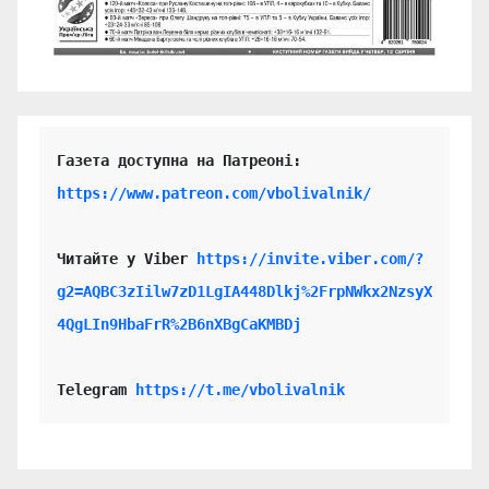
https://www.patreon.com/vbolivalnik/
Читайте у Viber 
https://invite.viber.com/?
g2=AQBC3zIilw7zD1LgIA448Dlkj%2FrpNWkx2NzsyX
4QgLIn9HbaFrR%2B6nXBgCaKMBDj
Telegram 
https://t.me/vbolivalnik