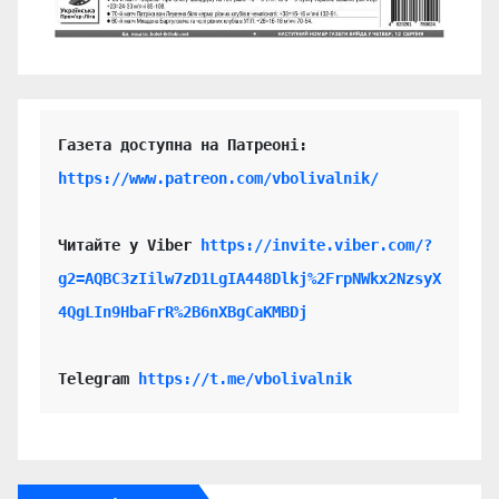
https://www.patreon.com/vbolivalnik/
Читайте у Viber 
https://invite.viber.com/?
g2=AQBC3zIilw7zD1LgIA448Dlkj%2FrpNWkx2NzsyX
4QgLIn9HbaFrR%2B6nXBgCaKMBDj
Telegram 
https://t.me/vbolivalnik