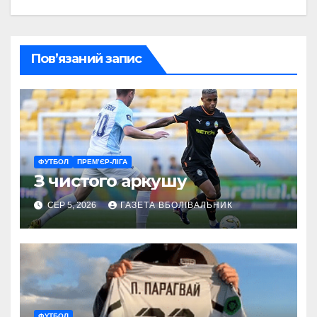
Пов’язаний запис
ФУТБОЛ
ПРЕМ’ЄР-ЛІГА
З чистого аркушу
СЕР 5, 2026
ГАЗЕТА ВБОЛІВАЛЬНИК
ФУТБОЛ