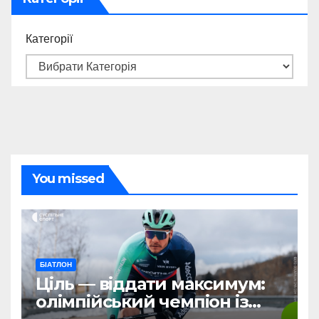
Категорії
You missed
БІАТЛОН
Ціль — віддати максимум:
олімпійський чемпіон із