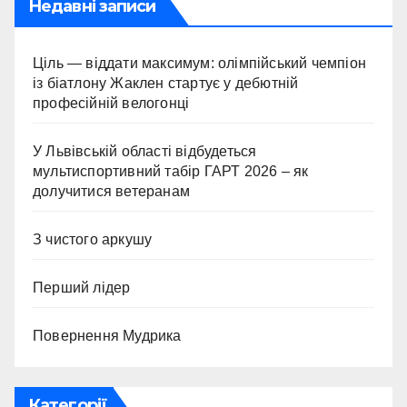
Недавні записи
Ціль — віддати максимум: олімпійський чемпіон
із біатлону Жаклен стартує у дебютній
професійній велогонці
У Львівській області відбудеться
мультиспортивний табір ГАРТ 2026 – як
долучитися ветеранам
З чистого аркушу
Перший лідер
Повернення Мудрика
Категорії