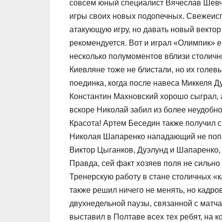
совсем юный специалист Вячеслав Шевчу
игры своих новых подопечных. Свежеис
атакующую игру, но давать новый вектор
рекомендуется. Вот и играл «Олимпик» 
несколько полумоментов вблизи столичн
Киевляне тоже не блистали, но их голев
поединка, когда после навеса Миккеля 
Константин Махновский хорошо сыграл, 
вскоре Николай забил из более неудобно
Красота! Артем Беседин также получил 
Николая Шапаренко нападающий не попал
Виктор Цыганков, Дуэлунд и Шапаренко,
Правда, сей факт хозяев поля не сильно
Тренерскую работу в стане столичных «
также решил ничего не менять, но кадр
двухнедельной паузы, связанной с матч
выставил в Полтаве всех тех ребят, на 