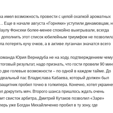
а имел возможность провести с целой охапкой ароматных
… Еще в начале августа «Горняки» уступили динамовцам, н
Паулу Фонсеки более-менее спокойно выигрывали, всегда
о дополнить этот список юбилейным триумфом не позволил
а потерять кучу очков, а в активе луганчан значатся всего
команда Юрия Вернидуба не на ходу, подтверждением чему
тоговый результат, надо признать, что гости провели 90 мин
о две голевые возможности – по одной в каждом тайме. До
идеальный пас Владислава Кабаева, который должен был
защитник пробил точно в голкипера. Конечно, хотел украин
мел докрутить мяч. Второго шанса пришлось ждать очень
учит свисток арбитра, Дмитрий Кутаков позволил «Заре»
перь уже Богдан Михайличенко пробил в ту зону, где