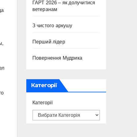
ГАРТ 2026 – як долучитися
ветеранам
да
З чистого аркушу
Перший лідер
ы,
Повернення Мудрика
ел
Категорії
то
Категорії