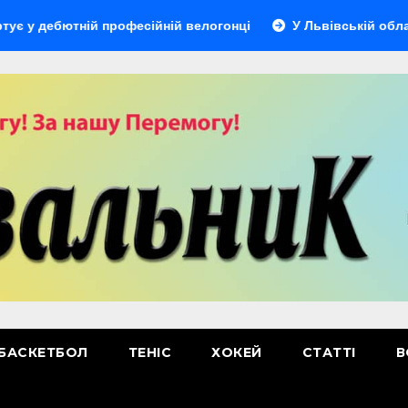
дебютній професійній велогонці
У Львівській області ві
БАСКЕТБОЛ
ТЕНІС
ХОКЕЙ
СТАТТІ
В