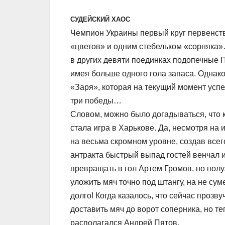
СУДЕЙСКИЙ ХАОС
Чемпион Украины первый круг первенств
«цветов» и одним стебельком «сорняка»
в других девяти поединках подопечные 
имея больше одного гола запаса. Однак
«Заря», которая на текущий момент успел
три победы…
Словом, можно было догадываться, что 
стала игра в Харькове. Да, несмотря на и
на весьма скромном уровне, создав всег
антракта быстрый выпад гостей венчал 
превращать в гол Артем Громов, но полу
уложить мяч точно под штангу, на не су
долго! Когда казалось, что сейчас прозв
доставить мяч до ворот соперника, но те
располагался Андрей Пятов.