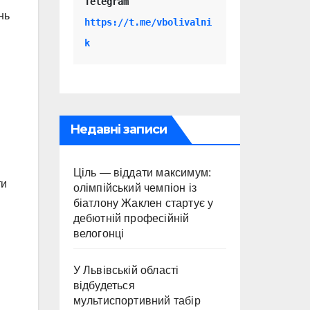
Telegram 
нь
https://t.me/vbolivalni
k
Недавні записи
Ціль — віддати максимум:
ти
олімпійський чемпіон із
біатлону Жаклен стартує у
дебютній професійній
велогонці
У Львівській області
відбудеться
.
мультиспортивний табір