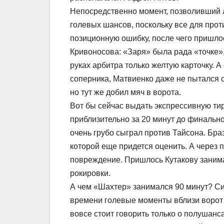
Непосредственно момент, позволивший лу
голевых шансов, поскольку все для про
позиционную ошибку, после чего пришло
Кривоносова: «Заря» была рада «точке»,
руках арбитра только желтую карточку. А
соперника, Матвиенко даже не пытался с
но тут же добил мяч в ворота.
Вот бы сейчас выдать экспрессивную тир
приблизительно за 20 минут до финально
очень грубо сыграл против Тайсона. Браз
которой еще придется оценить. А через 
повреждение. Пришлось Кутакову занима
рокировки.
А чем «Шахтер» занимался 90 минут? Си
времени голевые моменты вблизи ворот 
вовсе стоит говорить только о полушанс