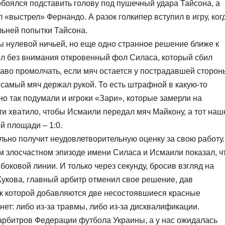
обоялся подставить голову под пушечный удара Тайсона, а
«выстрел» Фернандо. А разок голкипер вступил в игру, ког
льней попытки Тайсона.
ы нулевой ничьей, но еще одно странное решение ближе к
л без внимания откровенный фол Силаса, который сбил
аво промолчать, если мяч остается у пострадавшей сторон
 самый мяч держал рукой. То есть штрафной в какую-то
о так подумали и игроки «Зари», которые замерли на
и хватило, чтобы Исмаили передал мяч Майкону, а тот наш
 площади – 1:0.
ельно получит неудовлетворительную оценку за свою работу.
ом злосчастном эпизоде имени Силаса и Исмаили показал, ч
оковой линии. И только через секунду, бросив взгляд на
укова, главный арбитр отменил свое решение, дав
, к которой добавляются две несостоявшиеся красные
хнет: либо из-за травмы, либо из-за дисквалификации.
арбитров Федерации футбола Украины, а у нас ожидалась