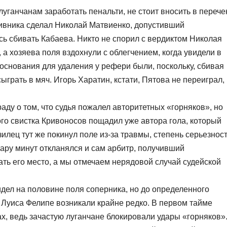
ганчанам заработать пенальти, не стоит вносить в перече
тивника сделал Николай Матвиенко, допустивший
сь сбивать Кабаева. Никто не спорил с вердиктом Николая
 а хозяева поля вздохнули с облегчением, когда увидели в
 основания для удаления у рефери были, поскольку, сбивая
ыграть в мяч. Игорь Харатин, кстати, Пятова не переиграл,
аду о том, что судья пожалел авторитетных «горняков», но
го свистка Кривоносов пощадил уже автора гола, который
илец тут же покинул поле из-за травмы, степень серьезнос
пару минут откланялся и сам арбитр, получивший
ть его место, а мы отмечаем нерядовой случай судейской
дел на половине поля соперника, но до определенного
Луиса Фелипе возникали крайне редко. В первом тайме
ах, ведь зачастую луганчане блокировали удары «горняков»