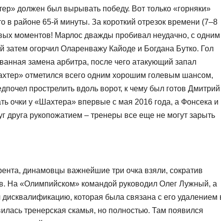
тер» должен был вырывать победу. Вот только «горняки»
-то в районе 65-й минуты. За короткий отрезок времени (7–8
левых моментов! Марлос дважды пробивал неудачно, с одним
й затем огорчил Оларенважу Кайоде и Богдана Бутко. Гол
ованная замена арбитра, после чего атакующий запал
Шахтер» отметился всего одним хорошим голевым шансом,
едпочел прострелить вдоль ворот, к чему был готов Дмитрий
ть очки у «Шахтера» впервые с мая 2016 года, а Фонсека и
г друга рукопожатием – тренеры все еще не могут зарыть
рента, динамовцы важнейшие три очка взяли, сократив
ов. На «Олимпийском» командой руководил Олег Лужный, а
 дисквалификацию, которая была связана с его удалением 
илась тренерская скамья, но полностью. Там появился