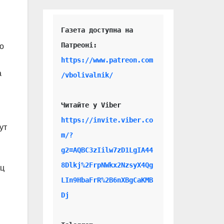
Газета доступна на 
о
https://www.patreon.com
а
/vbolivalnik/
Читайте у Viber 
https://invite.viber.co
ут
m/?
g2=AQBC3zIilw7zD1LgIA44
8Dlkj%2FrpNWkx2NzsyX4Qg
ец
LIn9HbaFrR%2B6nXBgCaKMB
Dj