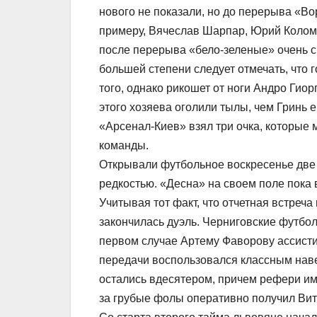
нового не показали, но до перерыва «В
примеру, Вячеслав Шарпар, Юрий Коломое
после перерыва «бело-зеленые» очень сил
большей степени следует отмечать, что 
того, однако рикошет от ноги Андро Гио
этого хозяева оголили тылы, чем Гринь 
«Арсенал-Киев» взял три очка, которые 
команды.
Открывали футбольное воскресенье две
редкостью. «Десна» на своем поле пока в
Учитывая тот факт, что отчетная встреч
закончилась дуэль. Черниговские футбол
первом случае Артему Фаворову ассисти
передачи воспользовался классным наве
остались вдесятером, причем рефери им
за грубые фолы оперативно получил Ви