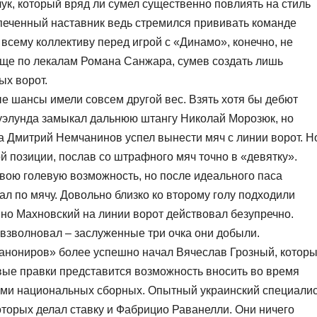
к, который вряд ли сумел существенно повлиять на стиль
печенный наставник ведь стремился прививать команде
 всему коллективу перед игрой с «Динамо», конечно, не
еще по лекалам Романа Санжара, сумев создать лишь
ых ворот.
ые шансы имели совсем другой вес. Взять хотя бы дебют
Дуэлунда замыкал дальнюю штангу Николай Морозюк, но
а Дмитрий Немчанинов успел вынести мяч с линии ворот. Н
й позиции, послав со штрафного мяч точно в «девятку».
свою голевую возможность, но после идеального паса
 по мячу. Довольно близко ко второму голу подходили
 но Махновский на линии ворот действовал безупречно.
 взволновал – заслуженные три очка они добыли.
канониров» более успешно начал Вячеслав Грозный, котор
овые правки представится возможность вносить во время
ами национальных сборных. Опытный украинский специали
которых делал ставку и Фабрицио Раванелли. Они ничего