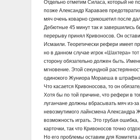
Отдельно отметим Силаса, который не п
позже Александр Караваев предотвратил 
мяч очень коварно срикошетил после да
Дебютные 45 минут так и завершились б
перерыву принял Кривоносов. Он остави
Исмаили. Теоретически рефери имеет пр
но в данном случае игрок «Шахтера» тот
сторону обязательно должен быть. Именн
мгновение. Этой секундной растерянност
одинокого Жуниора Мораеша в штрафной
Что касается Кривоносова, то он обязат
Хотя бы по той причине, что рефери в т
луганчане должны вбрасывать мяч из-за б
невозмутимого лайнсмена Александра Ж
возможность играть. Это грубая ошибка
карточки, так что Кривоносов точно отдо
Но его проблемы оставим для Комитета 