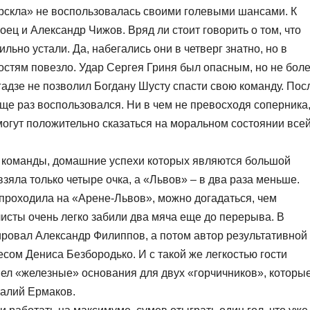
орскла» не воспользовалась своими голевыми шансами. К
ц и Александр Чижов. Вряд ли стоит говорить о том, что
ьно устали. Да, набегались они в четверг знатно, но в
гостям повезло. Удар Сергея Гриня был опасным, но не бол
ргадзе не позволил Богдану Шусту спасти свою команду. Пос
еще раз воспользовался. Ни в чем не превосходя соперника
могут положительно сказаться на моральном состоянии все
 команды, домашние успехи которых являются большой
зяла только четыре очка, а «Львов» – в два раза меньше.
а проходила на «Арене-Львов», можно догадаться, чем
исты очень легко забили два мяча еще до перерыва. В
ровал Александр Филиппов, а потом автор результативной
сом Дениса Безбородько. И с такой же легкостью гости
ел «железные» основания для двух «горчичников», которы
талий Ермаков.