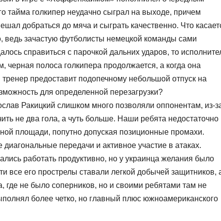
о тайма голкипер неудачно сыграл на выходе, причем
мешал добраться до мяча и сыграть качественно. Что касает
го, ведь зачастую футболисты немецкой команды сами
далось справиться с парочкой дальних ударов, то исполните
м, черная полоса голкипера продолжается, а когда она
ки тренер предоставит подопечному небольшой отпуск на
озможность для определенной перезагрузки?
слав Ракицкий слишком много позволяли оппонентам, из-з
ить не два гола, а чуть больше. Наши ребята недостаточно
ной площади, попутно допуская позиционные промахи.
 диагональные передачи и активное участие в атаках.
ались работать продуктивно, но у украинца желания было
и все его прострелы ставали легкой добычей защитников, 
а, где не было соперников, но и своими ребятами там не
ыполнял более четко, но главный плюс южноамериканского