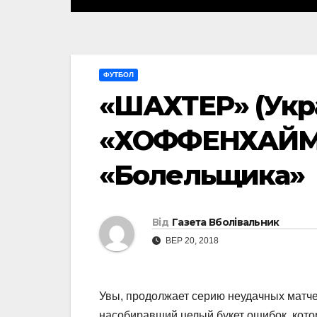
ФУТБОЛ
«ШАХТЕР» (Укра
«ХОФФЕНХАЙМ» 
«Болельщика»
Від
Газета Вболівальник
ВЕР 20, 2018
Увы, продолжает серию неудачных матче
насобиравший целый букет ошибок, кот