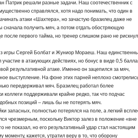
ан Патрик решали разные задачи. Наш соотечественник с
ущественно справлялся, хотя надо понимать, что один в
ачинать атаки «Шахтера», но зачастую бразилец даже не
ы сначала получить мяч, а потом отдать обостряющую
е после первого тайма, но тренер слишком рано не рискнул
 из игры Сергей Болбат и Жуниор Мораеш. Наш единственн
участие в атакующих действиях, но бонус в виде 0,5 балла
рвой результативной атаке. Именно он зацепился за мяч,
ное выступление. На фоне этих парней неплохо смотрелис
енько передерживал мяч. Бразилец работал более
и коллеги поддерживали крайне редко, так что подчас
добных позиций – лишь бы не потерять мяч.
ки запасных, полностью потерялся на поле, а легкий вспле
ался чрезмерным, поскольку Виктор залез в положение «вне
го не показал, но его результативный удар стал настоящим
 моменту, кажется, утратил веру в то, что оборону