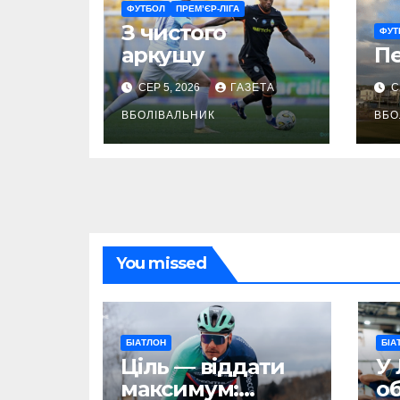
ФУТБОЛ
ПРЕМ’ЄР-ЛІГА
З чистого
ФУТ
аркушу
П
СЕР 5, 2026
ГАЗЕТА
С
ВБОЛІВАЛЬНИК
ВБО
You missed
БІАТЛОН
БІА
Ціль — віддати
У 
максимум:
об