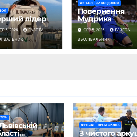
ФУТБОЛ
ЗА КОРДОНОМ
Повернення
БОЛ
ерший лідер
Мудрика
ЕР 5, 2026
ГАЗЕТА
СЕР 5, 2026
ГАЗЕТА
ЛІВАЛЬНИК
ВБОЛІВАЛЬНИК
ТЛОН
Львівській
ФУТБОЛ
ПРЕМ’ЄР-ЛІГА
ласті
З чистого арку