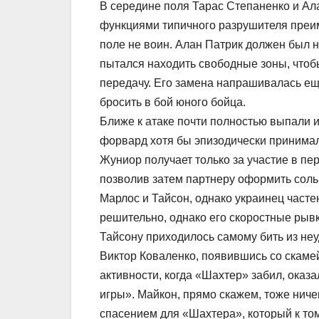
В середине поля Тарас Степаненко и Ал
функциями типичного разрушителя преим
поле не воин. Алан Патрик должен был н
пытался находить свободные зоны, чтоб
передачу. Его замена напрашивалась ещ
бросить в бой юного бойца.
Ближе к атаке почти полностью выпали
форвард хотя бы эпизодически принимал 
Жуниор получает только за участие в пе
позволив затем партнеру оформить соль
Марлос и Тайсон, однако украинец част
решительно, однако его скоростные рывк
Тайсону приходилось самому бить из неу
Виктор Коваленко, появившись со скамей
активности, когда «Шахтер» забил, оказ
игры». Майкон, прямо скажем, тоже ниче
спасением для «Шахтера», который к тому