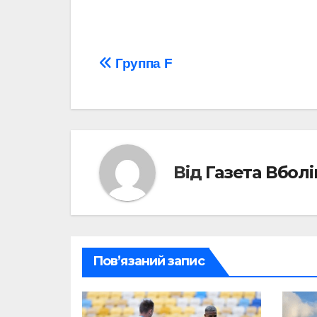
Навігація
Группа F
записів
Від
Газета Вбол
Пов’язаний запис