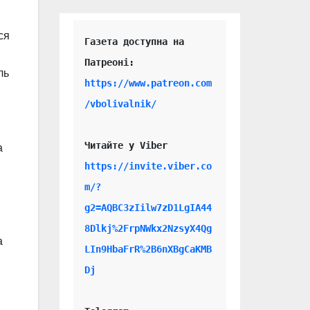
ся
Газета доступна на 
ль
https://www.patreon.com
/vbolivalnik/
Читайте у Viber 
а
https://invite.viber.co
m/?
g2=AQBC3zIilw7zD1LgIA44
8Dlkj%2FrpNWkx2NzsyX4Qg
а
LIn9HbaFrR%2B6nXBgCaKMB
Dj