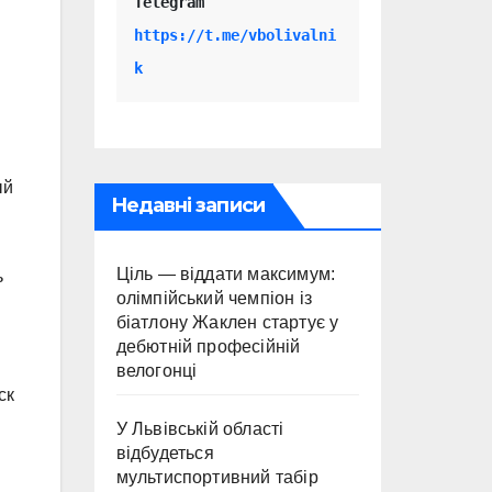
Telegram 
https://t.me/vbolivalni
k
ый
Недавні записи
Ціль — віддати максимум:
ь
олімпійський чемпіон із
біатлону Жаклен стартує у
дебютній професійній
велогонці
ск
У Львівській області
відбудеться
мультиспортивний табір