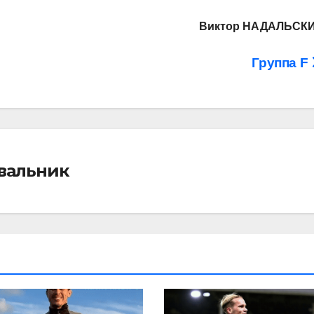
Виктор НАДАЛЬСК
Группа F
івальник