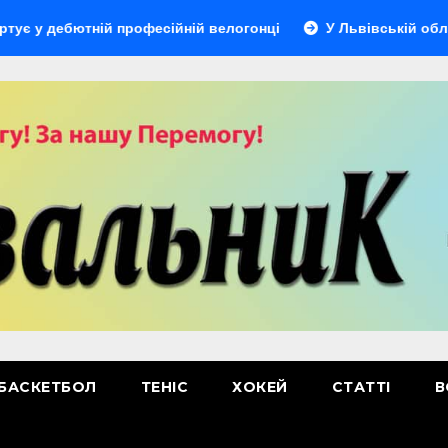
ютній професійній велогонці
У Львівській області відбу
БАСКЕТБОЛ
ТЕНІС
ХОКЕЙ
СТАТТІ
В