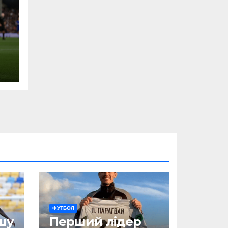
ФУТБОЛ
шу
Перший лідер