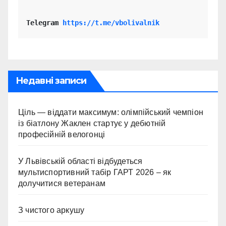
Telegram 
https://t.me/vbolivalnik
Недавні записи
Ціль — віддати максимум: олімпійський чемпіон
із біатлону Жаклен стартує у дебютній
професійній велогонці
У Львівській області відбудеться
мультиспортивний табір ГАРТ 2026 – як
долучитися ветеранам
З чистого аркушу