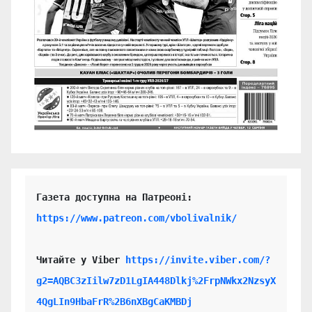
https://www.patreon.com/vbolivalnik/
Читайте у Viber 
https://invite.viber.com/?
g2=AQBC3zIilw7zD1LgIA448Dlkj%2FrpNWkx2NzsyX
4QgLIn9HbaFrR%2B6nXBgCaKMBDj