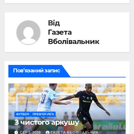
записів
Від
Газета
Вболівальник
Пов’язаний запис
ФУТБОЛ
ПРЕМ’ЄР-ЛІГА
З чистого аркушу
СЕР 5, 2026
ГАЗЕТА ВБОЛІВАЛЬНИК