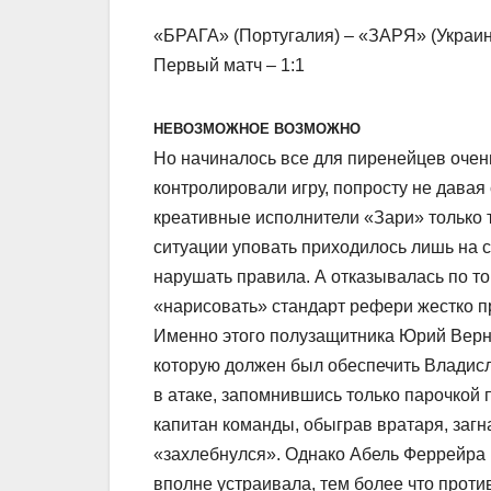
«БРАГА» (Португалия) – «ЗАРЯ» (Украина)
Первый матч – 1:1
НЕВОЗМОЖНОЕ ВОЗМОЖНО
Но начиналось все для пиренейцев очен
контролировали игру, попросту не давая
креативные исполнители «Зари» только т
ситуации уповать приходилось лишь на с
нарушать правила. А отказывалась по то
«нарисовать» стандарт рефери жестко пр
Именно этого полузащитника Юрий Верни
которую должен был обеспечить Владисла
в атаке, запомнившись только парочкой
капитан команды, обыграв вратаря, загн
«захлебнулся». Однако Абель Феррейра н
вполне устраивала, тем более что проти