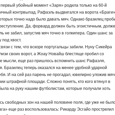
а первый убойный момент «Заря» родила только на 60-й
личный контрвыпад. Рафаэль выдвигался на ворота «Браги»
оторых точно надо было давать мяч. Однако бразилец проб
реступление. Да, форвард должен быть эгоистичным, долж
ь не забил, запустив мяч точно в голкипера. Один шанс за
 под хвост.
вязи с тем, что вскоре португальцы забили. Нуну Сикейра
изи своих ворот, а Жоау Новайш блестяще пробил со
ые мысли, еще раз пришлось вспомнить шанс Рафаэля,
я. Бразилец теперь оказался на менее удобной ударной
ебя. И на сей раз парень не прогадал, ювелирно уложив мяч
нии штрафной площади. Сложно понять, кто кого втянул в
 была на руку нашим футболистам, которые получали хоть
сь свободных зон на нашей половине поля, где уже не был
ага» еще раз воспользовалась: Рикарду Эсгайо прострелил 