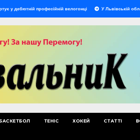
тній професійній велогонці
У Львівській області відбуд
БАСКЕТБОЛ
ТЕНІС
ХОКЕЙ
СТАТТІ
В