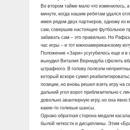
Во втором тайме мало что изменилось, 
минуте, когда нашим ребятам удался от
имея рядом двух партнеров, одному из к
сам, совершив настоящее футбольное п
забивать сам – это правильно. Но Рафаэл
час игры – и тот южноамериканскому коту
Положение «Зари» усугубилось еще и в с
вынудил Виталия Вернидуба сфолить вбл
штрафного. В голову полезли неприятн
который вскоре сумел реабилитироватьс
позиции, но вновь решил взять игру на с
дальний угол ворот приблизительно с ли
довольно авантюрную игру, но она явно
какие-то голевые шансы.
Однако обратная сторона медали касала
былой четкости и дисциплины. Этим «Бр