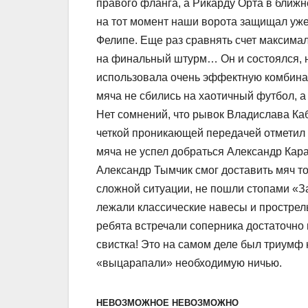
правого фланга, а Рикарду Орта в ближн
на тот момент наши ворота защищал уж
Фелипе. Еще раз сравнять счет максимал
на финальный штурм… Он и состоялся, н
использовала очень эффектную комбинац
мяча не сбились на хаотичный футбол, 
Нет сомнений, что рывок Владислава Ка
четкой проникающей передачей отметил 
мяча не успел добраться Александр Кар
Александр Тымчик смог доставить мяч то
сложной ситуации, не пошли стопами «За
лежали классические навесы и прострелы
ребята встречали соперника достаточно 
свистка! Это на самом деле был триумф
«выцарапали» необходимую ничью.
НЕВОЗМОЖНОЕ НЕВОЗМОЖНО