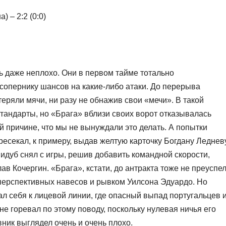
 – 2:2 (0:0)
ь даже неплохо. Они в первом тайме тотально
 сопернику шансов на какие-либо атаки. До перерыва
еряли мячи, ни разу не обнажив свои «мечи». В такой
тандарты, но «Брага» вблизи своих ворот отказывалась
й причине, что мы не вынуждали это делать. А попытки
есекал, к примеру, выдав желтую карточку Богдану Ледневу
дуб снял с игры, решив добавить командной скорости,
в Кочергин. «Брага», кстати, до антракта тоже не преуспе
 перспективных навесов и рывком Уилсона Эдуардо. Но
ал себя к лицевой линии, где опасный выпад португальцев 
е горевал по этому поводу, поскольку нулевая ничья его
вник выглядел очень и очень плохо.