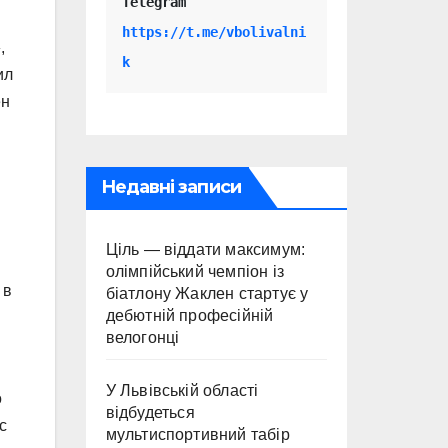
Telegram 
https://t.me/vbolivalni
,
k
ил
ен
Недавні записи
Ціль — віддати максимум:
олімпійський чемпіон із
 в
біатлону Жаклен стартує у
дебютній професійній
велогонці
У Львівській області
о
відбудеться
с
мультиспортивний табір