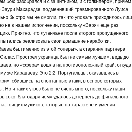
ем бою разобрался и с защитником, и с голкипером, причем
е Заури Махарадзе, подменивший травмированного Луиса
ьно быстро мы не смогли, так что уповать приходилось лиш
о не в нашем исполнении, поскольку «Заря» еще раз
ию. Приятно, что луганчане после второго пропущенного
а пытались реализовать свои домашние наработки.
баева был именно из этой «оперы», а старания партнера
Силас. Прострел украинца был не самым лучшим, ведь до
аваев, но «сфера» дошла на противоположный край, откуда
му же Караваеву. Это 2:2! Португальцы, оказавшись в
ри», сбившись на спонтанные атаки, в основе которых
. Но и таких угроз было не очень много, поскольку наши
высоко, благодаря чему удалось дотерпеть до финального
 настоящих мужиков, которые на характере и умении