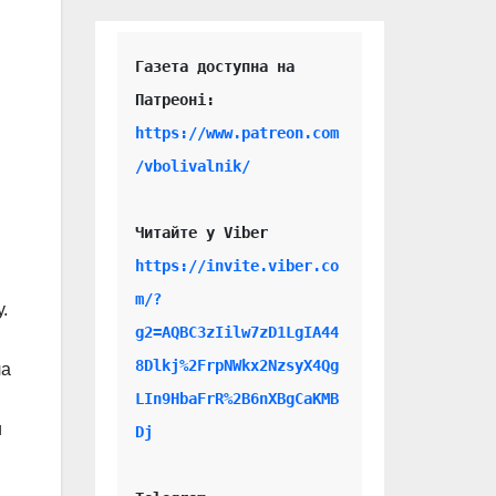
Газета доступна на 
https://www.patreon.com
/vbolivalnik/
Читайте у Viber 
https://invite.viber.co
m/?
.
g2=AQBC3zIilw7zD1LgIA44
8Dlkj%2FrpNWkx2NzsyX4Qg
ла
LIn9HbaFrR%2B6nXBgCaKMB
и
Dj