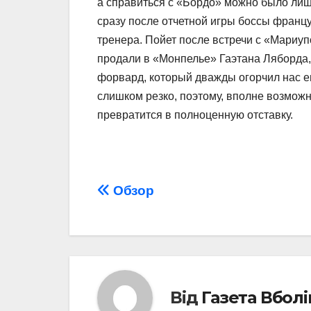
а справиться с «Бордо» можно было лишь
сразу после отчетной игры боссы францу
тренера. Пойет после встречи с «Мариу
продали в «Монпелье» Гаэтана Ляборда, 
форвард, который дважды огорчил нас е
слишком резко, поэтому, вполне возмож
превратится в полноценную отставку.
Навігація
Обзор
записів
Від
Газета Вбол