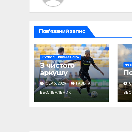
Пов’язаний запис
ФУТБОЛ
ПРЕМ’ЄР-ЛІГА
З чистого
ФУТ
аркушу
П
СЕР 5, 2026
ГАЗЕТА
С
ВБОЛІВАЛЬНИК
ВБО