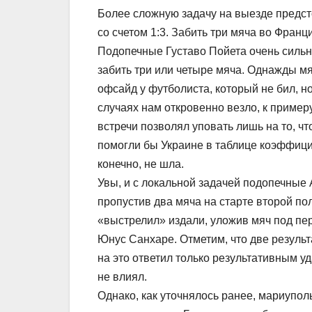
Более сложную задачу на выезде предс
со счетом 1:3. Забить три мяча во Франц
Подопечные Густаво Пойета очень сильн
забить три или четыре мяча. Однажды м
офсайд у футболиста, который не бил, н
случаях нам откровенно везло, к пример
встречи позволял уповать лишь на то, чт
помогли бы Украине в таблице коэффици
конечно, не шла.
Увы, и с локальной задачей подопечные
пропустив два мяча на старте второй 
«выстрелил» издали, уложив мяч под пер
Юнус Санхаре. Отметим, что две резуль
на это ответил только результативным у
не влиял.
Однако, как уточнялось ранее, мариупол