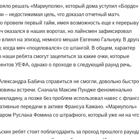
тояло решать «Мариуполю», который дома уступил «Бордо»
ии – недостижимая цель, что доказал отчетный матч.
о провели первый тайм, имея возможность еще к перерыву
яч оказался в наших воротах, но лайнсмен зафиксировал
о влиял на эпизод, немного мешая Евгению Гальчуку. В друг
у, когда мяч «поцеловался» со штангой. В общем, характер
о наши ребята смогут зацепиться за какие очки, которые
ентов УЕФА, однако о проходе в следующий раунд речь,
 Александра Бабича справиться не смогли, довольно быстро
половины встречи. Сначала Максим Пундже феноменально
екладину, а позже без проблем использовал навес с фланг
тативные передачи в активе Франсуа Камано. «Мариуполь»
даром Руслана Фомина со штрафного, который уже ни на чт
ьских ребят стоит поблагодарить за проход прошлого раунд