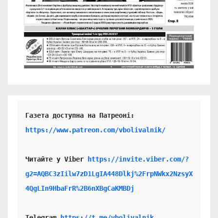
https://www.patreon.com/vbolivalnik/
Читайте у Viber 
https://invite.viber.com/?
g2=AQBC3zIilw7zD1LgIA448Dlkj%2FrpNWkx2NzsyX
4QgLIn9HbaFrR%2B6nXBgCaKMBDj
Telegram 
https://t.me/vbolivalnik