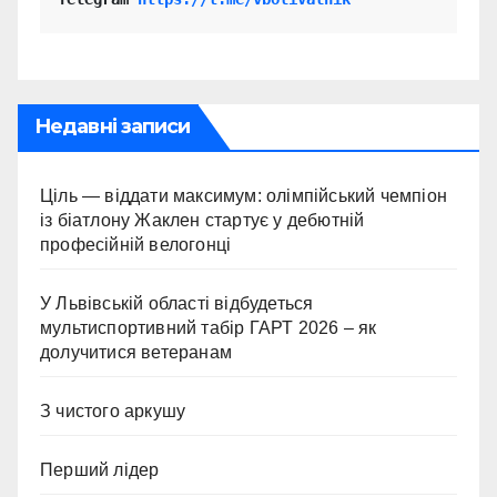
Недавні записи
Ціль — віддати максимум: олімпійський чемпіон
із біатлону Жаклен стартує у дебютній
професійній велогонці
У Львівській області відбудеться
мультиспортивний табір ГАРТ 2026 – як
долучитися ветеранам
З чистого аркушу
Перший лідер