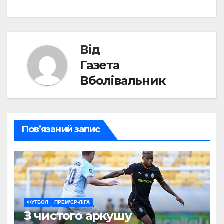
записів
Від
Газета
Вболівальник
Пов’язаний запис
ФУТБОЛ
ПРЕМ’ЄР-ЛІГА
З чистого аркушу