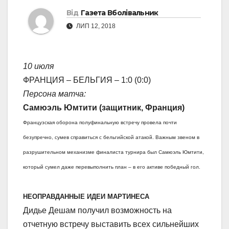
Від
Газета Вболівальник
ЛИП 12, 2018
10 июля
ФРАНЦИЯ – БЕЛЬГИЯ – 1:0 (0:0)
Персона матча:
Самюэль Юмтити (защитник, Франция)
Французская оборона полуфинальную встречу провела почти
безупречно, сумев справиться с бельгийской атакой. Важным звеном в
разрушительном механизме финалиста турнира был Самюэль Юмтити,
который сумел даже перевыполнить план – в его активе победный гол.
НЕОПРАВДАННЫЕ ИДЕИ МАРТИНЕСА
Дидье Дешам получил возможность на
отчетную встречу выставить всех сильнейших