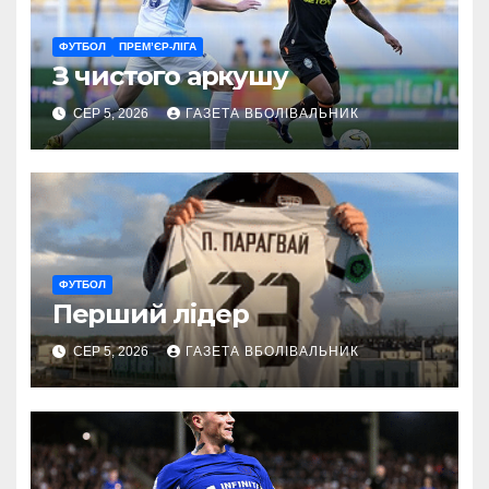
ФУТБОЛ
ПРЕМ’ЄР-ЛІГА
З чистого аркушу
СЕР 5, 2026
ГАЗЕТА ВБОЛІВАЛЬНИК
ФУТБОЛ
Перший лідер
СЕР 5, 2026
ГАЗЕТА ВБОЛІВАЛЬНИК