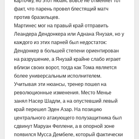
карточку, но этот нюанс вовсе не отменяет тот
факт, что парень провел блестящий матч
против бразильцев.
Мартинес мог на правый край отправить
Леандера Дендонкера или Аднана Янузая, но у
каждого из этих парней был недостаток:
Дендонкер в большей степени ориентирован
на разрушение, а Янузай крайне слабо играет
вблизи своих ворот, тогда как Тома является
более универсальным исполнителем.
Учитывая эти нюансы, тренер пошел на
революционные изменения. Место Менье
занял Насер Шадли, а на опустевший левый
край перешел Эден Азар. На позицию
центрального атакующего полузащитника был
сдвинут Маруан Феллени, а в опорной зоне
появился Мусса Дембеле, который фактически