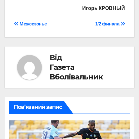
Игорь КРОВНЫЙ
Навігація
Межсезонье
1/2 финала
записів
Від
Газета
Вболівальник
Пов’язаний запис