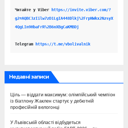
Читайте у Viber 
https://invite.viber.com/?
g2=AQBC3zIilw7zD1LgIA448Dlkj%2FrpNWkx2NzsyX
4QgLIn9HbaFrR%2B6nXBgCaKMBDj
Telegram 
https://t.me/vbolivalnik
Недавні записи
Ціль — віддати максимум: олімпійський чемпіон
із біатлону Жаклен стартує у дебютній
професійній велогонці
У Львівській області відбудеться