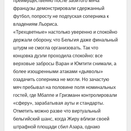
преимущественно после забитого мяча
французы демонстрировали сдержанный
футбол, попросту не подпуская соперника к
владениям Льориса.
«Трехцветные» настолько уверенно и спокойно
держали оборону, что Бельгия даже финальный
штурм не смогла организовать. Так что
концовка дуэли проходила спокойно: все
верховые забросы Варан и Юмтити снимали, а
более изощренными атаками «дьяволы»
озадачить соперника не могли. Но зачастую
мяч пребывал на половине поля номинальных
гостей, где Мбаппе и Гризманн контролировали
«сферу», зарабатывая ауты и стандарты.
Отметить можно разве что виртуальный
бельгийский шанс, когда Жиру вблизи своей
штрафной площади сбил Азара, однако