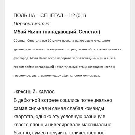
ПОЛЬША – СЕНЕГАЛ – 1:2 (0:1)
Персона матча:
Мбай Ньянг (нападающий, Сенегал)
Сборная Сенегала все 90 минут провела на хорошем командном
уровне, а если кого-то и выделять, то предлагаем обратить внимание на
форварда. Мбай Ньянг после перерыва забил победный мяч, а еще в
первом тайме нападающий начал ту самую атаку, которая привела к
первому результативному удару африканского коллектива.
«КРАСНЫЙ» КАРЛОС
В дебютной встрече сошлись потенциально
самая сильная и самая слабая команды
квартета, однако эту условную разницу в
классе японцы нивелировали максимально
быстро, сумев получить количественное