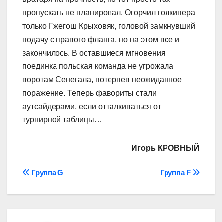
пропускать не планировал. Огорчил голкипера
только Гжегош Крыховяк, головой замкнувший
подачу с правого фланга, но на этом все и
закончилось. В оставшиеся мгновения
поединка польская команда не угрожала
воротам Сенегала, потерпев неожиданное
поражение. Теперь фавориты стали
аутсайдерами, если отталкиваться от
турнирной таблицы…
Игорь КРОВНЫЙ
Навігація
Группа G
Группа F
записів