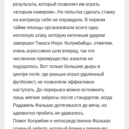
результата, который позволял им играть
«вторым номером». Но попытка сделать ставку
на контригру себя не оправдала. В первом
тайме японцы организовали всего одну
неплохую атаку, которую неточным ударом
завершил Такаси Инуи. Колумбийцы, отметим,
очень агрессивно шли вперед, так что
численное преимущество азиатов не
ощущалось. Вот только большие дыры в
центре поля, где раньше играл удаленный
футболист, не позволяли эффективно
наступать. До перерыва можно вспомнить
лишь мягкие забросы после стандартов, когда
Радамель Фалькао дотягивался до мяча, но
адекватно пробить не удавалось.
Помог Колумбии и непосредственно Фалькао
главный арбитр, который ближе к перерыву