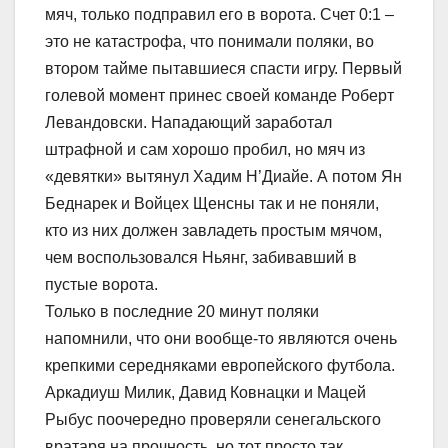
мяч, только подправил его в ворота. Счет 0:1 –
это не катастрофа, что понимали поляки, во
втором тайме пытавшиеся спасти игру. Первый
голевой момент принес своей команде Роберт
Левандовски. Нападающий заработал
штрафной и сам хорошо пробил, но мяч из
«девятки» вытянул Хадим Н’Диайе. А потом Ян
Беднарек и Войцех Щенсны так и не поняли,
кто из них должен завладеть простым мячом,
чем воспользовался Ньянг, забивавший в
пустые ворота.
Только в последние 20 минут поляки
напомнили, что они вообще-то являются очень
крепкими середняками европейского футбола.
Аркадиуш Милик, Давид Ковнацки и Мацей
Рыбус поочередно проверяли сенегальского
вратаря на прочность, но тот просто так