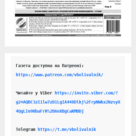
https://www.patreon.com/vbolivalnik/
Читайте у Viber 
https://invite.viber.com/?
g2=AQBC3zIilw7zD1LgIA448Dlkj%2FrpNWkx2NzsyX
4QgLIn9HbaFrR%2B6nXBgCaKMBDj
Telegram 
https://t.me/vbolivalnik