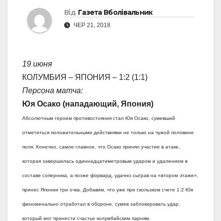
Від
Газета Вболівальник
ЧЕР 21, 2018
19 июня
КОЛУМБИЯ – ЯПОНИЯ – 1:2 (1:1)
Персона матча:
Юя Осако (нападающий, Япония)
Абсолютным героем противостояния стал Юя Осако, сумевший
отметиться положительными действиями не только на чужой половине
поля. Конечно, самое главное, что Осако принял участие в атаке,
которая завершилась одиннадцатиметровым ударом и удалением в
составе соперника, а позже форвард, удачно сыграв на «втором этаже»,
принес Японии три очка. Добавим, что уже при скользком счете 1:2 Юя
феноменально отработал в обороне, сумев заблокировать удар,
который мог принести счастье колумбийским парням.