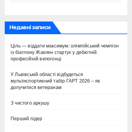
Недавні записи
Ціль — віддати максимум: олімпійський чемпіон
із біатлону Жаклен стартує у дебютній
професійній велогонці
У Львівській області відбудеться
мультиспортивний табір ГАРТ 2026 – як
долучитися ветеранам
З чистого аркушу
Перший лідер