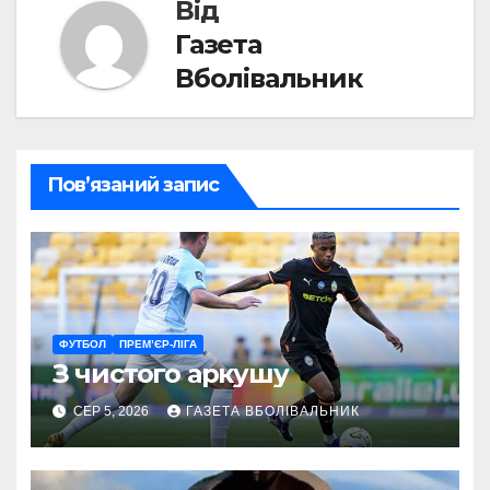
Від
Газета
Вболівальник
Пов’язаний запис
ФУТБОЛ
ПРЕМ’ЄР-ЛІГА
З чистого аркушу
СЕР 5, 2026
ГАЗЕТА ВБОЛІВАЛЬНИК