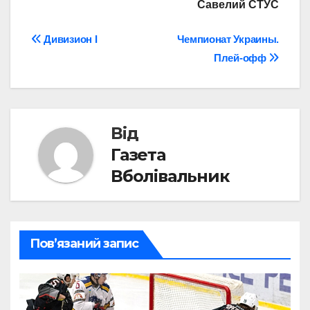
Савелий СТУС
Навігація
Дивизион I
Чемпионат Украины.
Плей-офф
записів
Від
Газета
Вболівальник
Пов’язаний запис