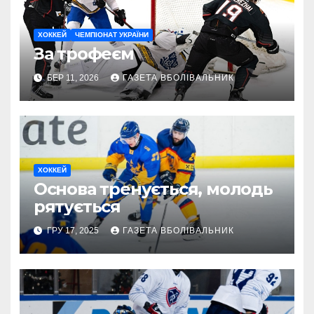
ХОККЕЙ
ЧЕМПІОНАТ УКРАЇНИ
За трофеєм
БЕР 11, 2026
ГАЗЕТА ВБОЛІВАЛЬНИК
ХОККЕЙ
Основа тренується, молодь
рятується
ГРУ 17, 2025
ГАЗЕТА ВБОЛІВАЛЬНИК