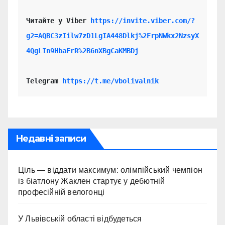
Читайте у Viber 
https://invite.viber.com/?
g2=AQBC3zIilw7zD1LgIA448Dlkj%2FrpNWkx2NzsyX
4QgLIn9HbaFrR%2B6nXBgCaKMBDj
Telegram 
https://t.me/vbolivalnik
Недавні записи
Ціль — віддати максимум: олімпійський чемпіон
із біатлону Жаклен стартує у дебютній
професійній велогонці
У Львівській області відбудеться