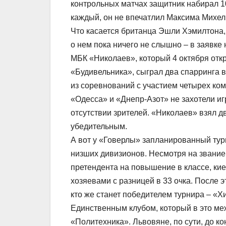
контрольных матчах защитник набирал 10,
каждый, он не впечатлил Максима Михел
Что касается британца Эшли Хэмилтона,
о нем пока ничего не слышно – в заявке
МБК «Николаев», который 4 октября отк
«Будивельника», сыграл два спарринга 
из соревнований с участием четырех ко
«Одесса» и «Днепр-Азот» не захотели и
отсутствии зрителей. «Николаев» взял д
убедительным.
А вот у «Говерлы» запланированный турн
низших дивизионов. Несмотря на звание
претендента на повышение в классе, ки
хозяевами с разницей в 33 очка. После э
кто же станет победителем турнира – «Х
Единственным клубом, который в это меж
«Политехника». Львовяне, по сути, до ко