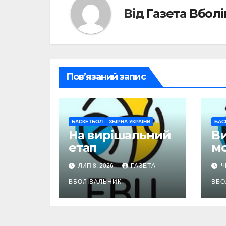
Від
Газета Вбол
Пов’язаний запис
БАСКЕТБОЛ
ЗБІРНА УКРАЇНИ
БАС
На вирішальний
В
етап
м
ЛИП 8, 2026
ГАЗЕТА
Ч
ВБОЛІВАЛЬНИК
ВБО