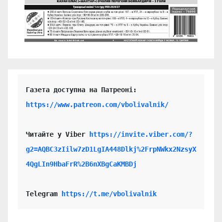
https://www.patreon.com/vbolivalnik/
Читайте у Viber 
https://invite.viber.com/?
g2=AQBC3zIilw7zD1LgIA448Dlkj%2FrpNWkx2NzsyX
4QgLIn9HbaFrR%2B6nXBgCaKMBDj
Telegram 
https://t.me/vbolivalnik