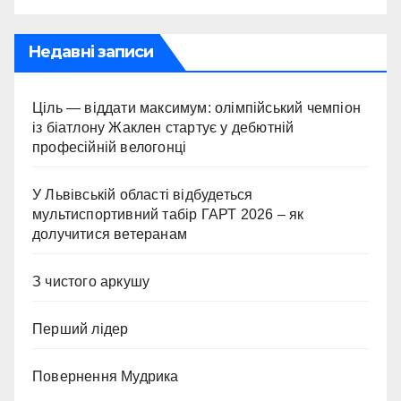
Недавні записи
Ціль — віддати максимум: олімпійський чемпіон
із біатлону Жаклен стартує у дебютній
професійній велогонці
У Львівській області відбудеться
мультиспортивний табір ГАРТ 2026 – як
долучитися ветеранам
З чистого аркушу
Перший лідер
Повернення Мудрика