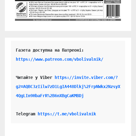
https://www.patreon.com/vbolivalnik/
Читайте у Viber 
https://invite.viber.com/?
g2=AQBC3zIilw7zD1LgIA448Dlkj%2FrpNWkx2NzsyX
4QgLIn9HbaFrR%2B6nXBgCaKMBDj
Telegram 
https://t.me/vbolivalnik