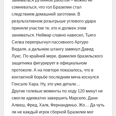
заниматься рутинной работой – можно не
сомневаться, что гол Бразилии стал
следствием домашней заготовки. В
результативном розыгрыше углового удара
приняли участие те, кто и должен этим
заниматься. Неймар славно навесил, Тьяго
Силва перепрыгнул пассивного Артуро
Видаля, а дальнюю штангу замкнул Давид
Луис. По крайней мере, фамилия бразильского
защитника фигурирует в официальном
протоколе. А на повторе показалось, что в
контактной борьбе последним мяча коснулся
Гонсало Хара. Ну, это уже детали…
Другие голевые моменты по ходу 120 минут не
смогли адекватно завершить Марсело, Дани
Алвеш, Фред, Халк, Фернандиньо, Жо… Да чуть
ли не каждый игрок сборной Бразилии мог