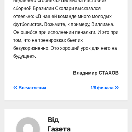
недавнего «горняка» Виллиана наставник
сборной Бразилии Сколари высказался
отдельно: «В нашей команде много молодых
футболистов. Возьмите, к примеру, Виллиана.
Он ошибся при исполнении пенальти. И это при
том, что на тренировках бьет их
безукоризненно. Это хороший урок для него на
будущее».
Владимир СТАХОВ
Навігація
Впечатления
1/8 финала
записів
Від
Газета