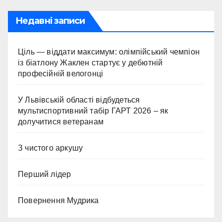
Недавні записи
Ціль — віддати максимум: олімпійський чемпіон
із біатлону Жаклен стартує у дебютній
професійній велогонці
У Львівській області відбудеться
мультиспортивний табір ГАРТ 2026 – як
долучитися ветеранам
З чистого аркушу
Перший лідер
Повернення Мудрика