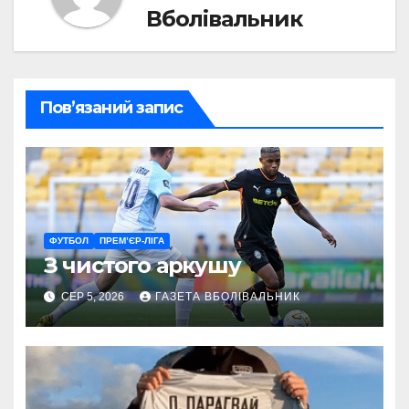
Вболівальник
Пов’язаний запис
ФУТБОЛ
ПРЕМ’ЄР-ЛІГА
З чистого аркушу
СЕР 5, 2026
ГАЗЕТА ВБОЛІВАЛЬНИК