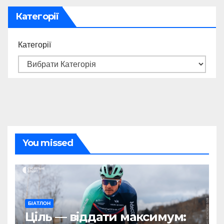
Категорії
Категорії
You missed
БІАТЛОН
Ціль — віддати максимум: