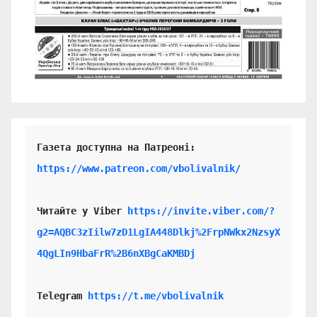
https://www.patreon.com/vbolivalnik/
Читайте у Viber 
https://invite.viber.com/?
g2=AQBC3zIilw7zD1LgIA448Dlkj%2FrpNWkx2NzsyX
4QgLIn9HbaFrR%2B6nXBgCaKMBDj
Telegram 
https://t.me/vbolivalnik