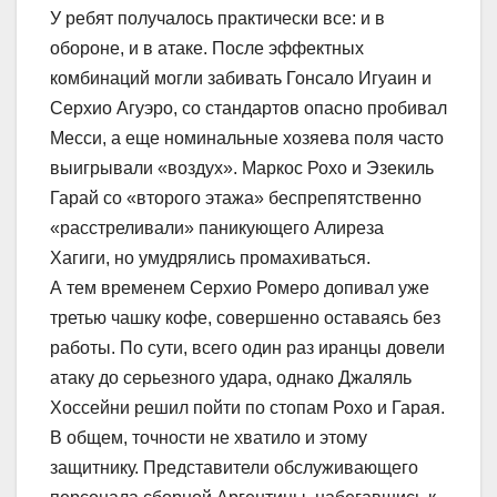
У ребят получалось практически все: и в
обороне, и в атаке. После эффектных
комбинаций могли забивать Гонсало Игуаин и
Серхио Агуэро, со стандартов опасно пробивал
Месси, а еще номинальные хозяева поля часто
выигрывали «воздух». Маркос Рохо и Эзекиль
Гарай со «второго этажа» беспрепятственно
«расстреливали» паникующего Алиреза
Хагиги, но умудрялись промахиваться.
А тем временем Серхио Ромеро допивал уже
третью чашку кофе, совершенно оставаясь без
работы. По сути, всего один раз иранцы довели
атаку до серьезного удара, однако Джаляль
Хоссейни решил пойти по стопам Рохо и Гарая.
В общем, точности не хватило и этому
защитнику. Представители обслуживающего