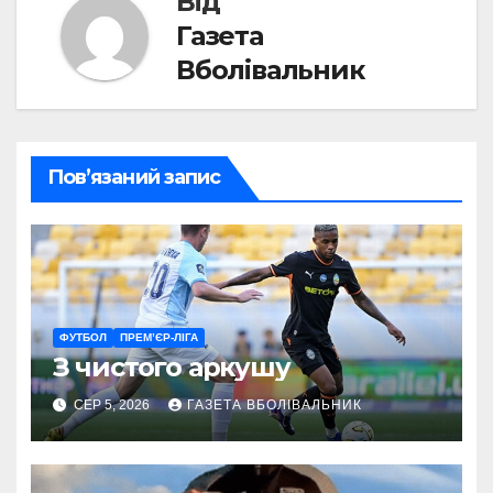
Від
Газета
Вболівальник
Пов’язаний запис
ФУТБОЛ
ПРЕМ’ЄР-ЛІГА
З чистого аркушу
СЕР 5, 2026
ГАЗЕТА ВБОЛІВАЛЬНИК