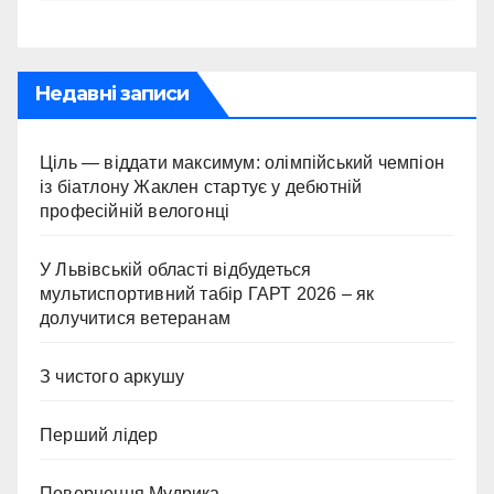
Недавні записи
Ціль — віддати максимум: олімпійський чемпіон
із біатлону Жаклен стартує у дебютній
професійній велогонці
У Львівській області відбудеться
мультиспортивний табір ГАРТ 2026 – як
долучитися ветеранам
З чистого аркушу
Перший лідер
Повернення Мудрика