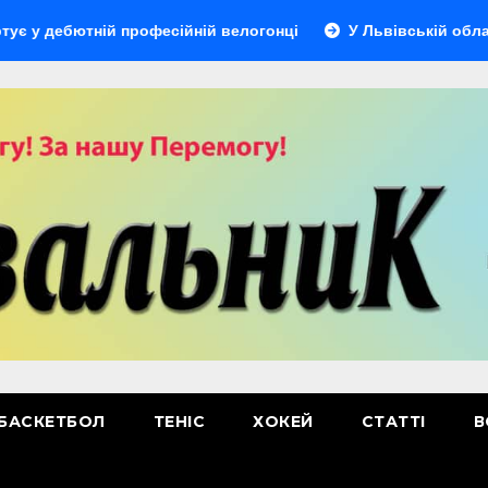
бютній професійній велогонці
У Львівській області відб
БАСКЕТБОЛ
ТЕНІС
ХОКЕЙ
СТАТТІ
В