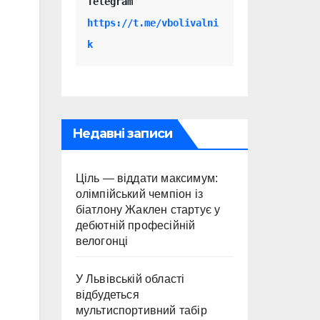
Telegram 
https://t.me/vbolivalni
k
Недавні записи
Ціль — віддати максимум:
олімпійський чемпіон із
біатлону Жаклен стартує у
дебютній професійній
велогонці
У Львівській області
відбудеться
мультиспортивний табір