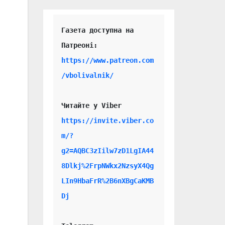
Газета доступна на 
https://www.patreon.com
/vbolivalnik/
Читайте у Viber 
https://invite.viber.co
m/?
g2=AQBC3zIilw7zD1LgIA44
8Dlkj%2FrpNWkx2NzsyX4Qg
LIn9HbaFrR%2B6nXBgCaKMB
Dj