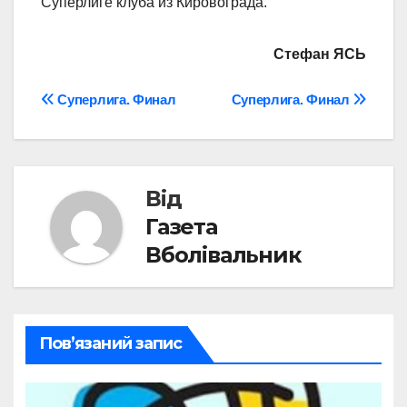
Суперлиге клуба из Кировограда.
Стефан ЯСЬ
Навігація
Суперлига. Финал
Суперлига. Финал
записів
Від
Газета
Вболівальник
Пов’язаний запис