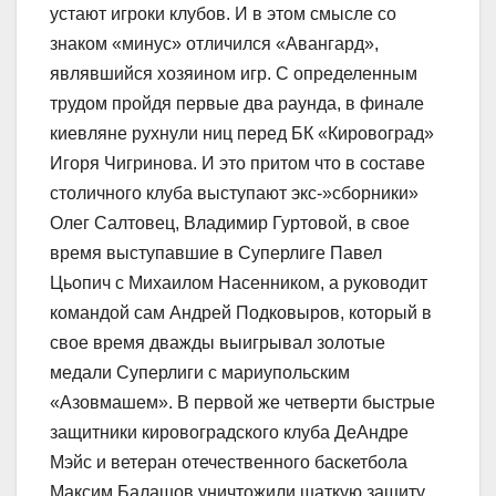
устают игроки клубов. И в этом смысле со
знаком «минус» отличился «Авангард»,
являвшийся хозяином игр. С определенным
трудом пройдя первые два раунда, в финале
киевляне рухнули ниц перед БК «Кировоград»
Игоря Чигринова. И это притом что в составе
столичного клуба выступают экс-»сборники»
Олег Салтовец, Владимир Гуртовой, в свое
время выступавшие в Суперлиге Павел
Цьопич с Михаилом Насенником, а руководит
командой сам Андрей Подковыров, который в
свое время дважды выигрывал золотые
медали Суперлиги с мариупольским
«Азовмашем». В первой же четверти быстрые
защитники кировоградского клуба ДеАндре
Мэйс и ветеран отечественного баскетбола
Максим Балашов уничтожили шаткую защиту