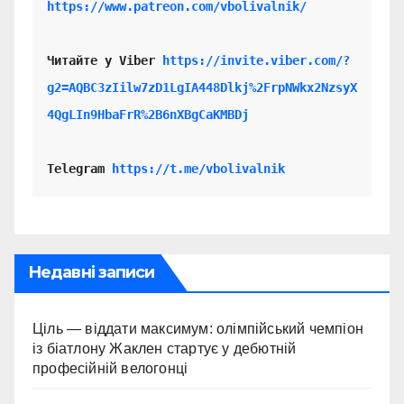
https://www.patreon.com/vbolivalnik/
Читайте у Viber 
https://invite.viber.com/?
g2=AQBC3zIilw7zD1LgIA448Dlkj%2FrpNWkx2NzsyX
4QgLIn9HbaFrR%2B6nXBgCaKMBDj
Telegram 
https://t.me/vbolivalnik
Недавні записи
Ціль — віддати максимум: олімпійський чемпіон
із біатлону Жаклен стартує у дебютній
професійній велогонці