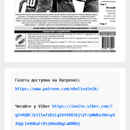
https://www.patreon.com/vbolivalnik/
Читайте у Viber 
https://invite.viber.com/?
g2=AQBC3zIilw7zD1LgIA448Dlkj%2FrpNWkx2NzsyX
4QgLIn9HbaFrR%2B6nXBgCaKMBDj