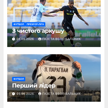
ФУТБОЛ
ПРЕМ’ЄР-ЛІГА
З чистого аркушу
05.08.2026
ГАЗЕТА ВБОЛІВАЛЬНИК
ФУТБОЛ
Перший лідер
05.08.2026
ГАЗЕТА ВБОЛІВАЛЬНИК