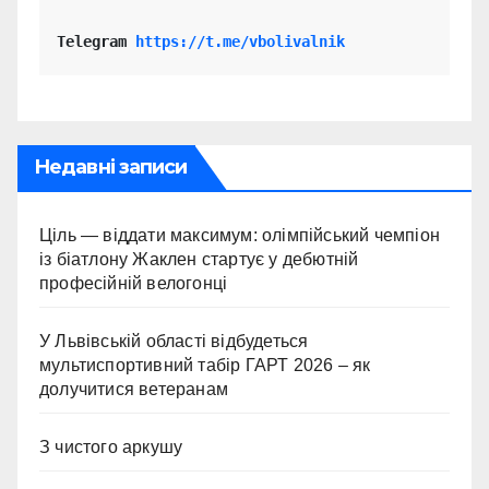
Telegram 
https://t.me/vbolivalnik
Недавні записи
Ціль — віддати максимум: олімпійський чемпіон
із біатлону Жаклен стартує у дебютній
професійній велогонці
У Львівській області відбудеться
мультиспортивний табір ГАРТ 2026 – як
долучитися ветеранам
З чистого аркушу