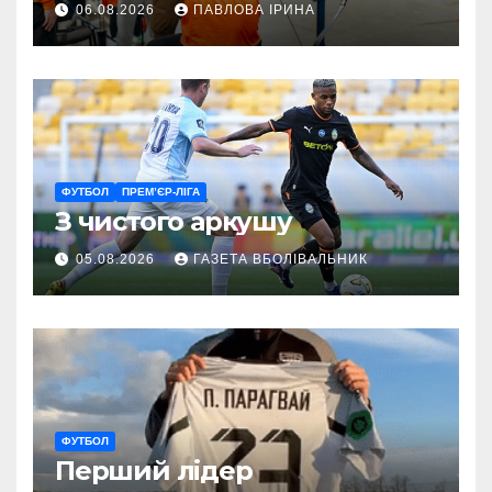
06.08.2026
ПАВЛОВА ІРИНА
ГАРТ 2026 – як долучитися
ветеранам
ФУТБОЛ
ПРЕМ’ЄР-ЛІГА
З чистого аркушу
05.08.2026
ГАЗЕТА ВБОЛІВАЛЬНИК
ФУТБОЛ
Перший лідер