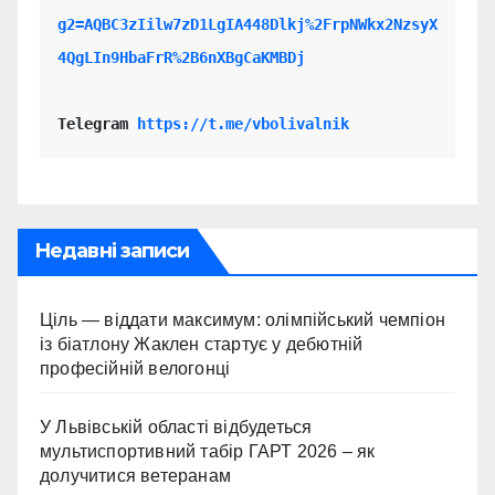
g2=AQBC3zIilw7zD1LgIA448Dlkj%2FrpNWkx2NzsyX
4QgLIn9HbaFrR%2B6nXBgCaKMBDj
Telegram 
https://t.me/vbolivalnik
Недавні записи
Ціль — віддати максимум: олімпійський чемпіон
із біатлону Жаклен стартує у дебютній
професійній велогонці
У Львівській області відбудеться
мультиспортивний табір ГАРТ 2026 – як
долучитися ветеранам