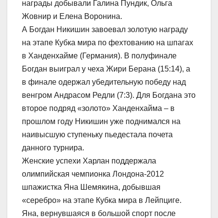
награды добывали Галина Пундик, Ольга
Жовнир и Елена Воронина.
А Богдан Никишин завоевал золотую награду
на этапе Кубка мира по фехтованию на шпагах
в Ханденхайме (Германия). В полуфинале
Богдан выиграл у чеха Жири Берана (15:14), а
в финале одержал убедительную победу над
венгром Андрасом Редли (7:3). Для Богдана это
второе подряд «золото» Ханденхайма – в
прошлом году Никишин уже поднимался на
наивысшую ступеньку пьедестала почета
данного турнира.
Женские успехи Харлан поддержала
олимпийская чемпионка Лондона-2012
шпажистка Яна Шемякина, добывшая
«серебро» на этапе Кубка мира в Лейпциге.
Яна, вернувшаяся в большой спорт после