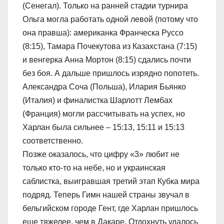
(Сенегал). Только на ранней стадии турнира
Ольга могла работать одной левой (потому что
она правша): американка Франческа Руссо
(8:15), Тамара Почекутова из Казахстана (7:15)
и венгерка Анна Мортон (8:15) сдались почти
без боя. А дальше пришлось изрядно попотеть.
Александра Соча (Польша), Илария Бьянко
(Италия) и финалистка Шарлотт Лембах
(Франция) могли рассчитывать на успех, но
Харлан была сильнее – 15:13, 15:11 и 15:13
соответственно.
Позже оказалось, что цифру «3» любит не
только кто-то на небе, но и украинская
саблистка, выигравшая третий этап Кубка мира
подряд. Теперь Гимн нашей страны звучал в
бельгийском городе Гент, где Харлан пришлось
еще тяжелее, чем в Дакаре. Отдохнуть удалось