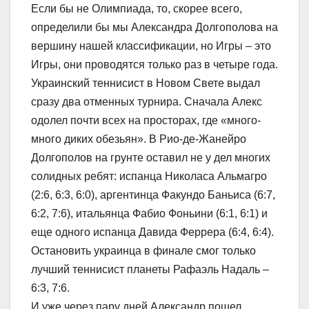
Если бы не Олимпиада, то, скорее всего,
определили бы мы Александра Долгополова на
вершину нашей классификации, но Игры – это
Игры, они проводятся только раз в четыре года.
Украинский теннисист в Новом Свете выдал
сразу два отменных турнира. Сначала Алекс
одолел почти всех на просторах, где «много-
много диких обезьян». В Рио-де-Жанейро
Долгополов на грунте оставил не у дел многих
солидных ребят: испанца Николаса Альмагро
(2:6, 6:3, 6:0), аргентинца Факундо Баньиса (6:7,
6:2, 7:6), итальянца Фабио Фоньини (6:1, 6:1) и
еще одного испанца Давида Феррера (6:4, 6:4).
Остановить украинца в финале смог только
лучший теннисист планеты Рафаэль Надаль –
6:3, 7:6.
И уже через пару дней Александр пошел