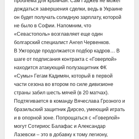
проблема для крымчан. Сам Гаджев не может
дождаться завершения сделки, ведь в Украине
он будет получать солидную зарплату, которой
не было в Софии. Напомним, что
«Севастополь» возглавляет еще один
болгарский специалист Ангел Червенков.
В Ужгороде продолжается подбор кадров… В
шаге от подписания контракта с «Говерлой»
находится атакующий полузащитник ФК
«Сумы» Гегам Кадимян, который в первой
части сезона во втором по силе дивизионе
страны забил шесть мячей (в 20 матчах).
Подтягивается в команду Вячеслава Грозного и
бразильский защитник Дирсео, умеющий играть
и в опорной зоне. Попрощаться с «Говерлой»
могут Сотириос Балафас и Александар
Лазевски – это в добавку к тому легиону,