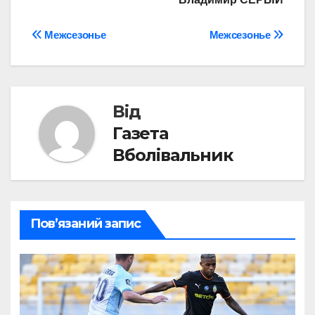
Навігація
Межсезонье
Межсезонье
записів
Від
Газета
Вболівальник
Пов’язаний запис