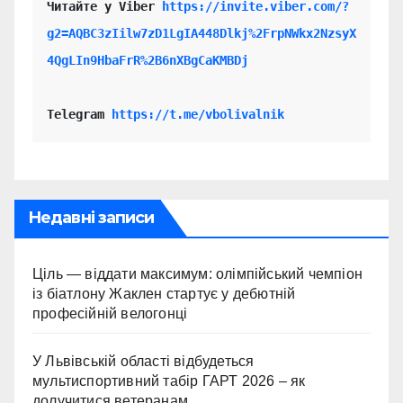
Читайте у Viber 
https://invite.viber.com/?
g2=AQBC3zIilw7zD1LgIA448Dlkj%2FrpNWkx2NzsyX
4QgLIn9HbaFrR%2B6nXBgCaKMBDj
Telegram 
https://t.me/vbolivalnik
Недавні записи
Ціль — віддати максимум: олімпійський чемпіон
із біатлону Жаклен стартує у дебютній
професійній велогонці
У Львівській області відбудеться
мультиспортивний табір ГАРТ 2026 – як
долучитися ветеранам