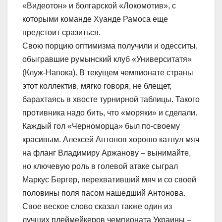
«Видеотон» и болгарской «Локомотив», с
которыми команде Хуанде Рамоса еще
предстоит сразиться.
Свою порцию оптимизма получили и одесситы,
обыгравшие румынский клуб «Университатя»
(Клуж-Напока). В текущем чемпионате страны
этот коллектив, мягко говоря, не блещет,
барахтаясь в хвосте турнирной таблицы. Такого
противника надо бить, что «моряки» и сделали.
Каждый гол «Черноморца» был по-своему
красивым. Алексей Антонов хорошо катнул мяч
на фланг Владимиру Аржанову – вынимайте,
но ключевую роль в голевой атаке сыграл
Маркус Бергер, перехвативший мяч и со своей
половины поля пасом нашедший Антонова.
Свое веское слово сказал также один из
лучших плеймейкеров чемпионата Украины –