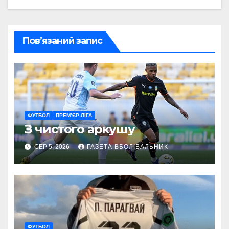
Пов’язаний запис
ФУТБОЛ
ПРЕМ’ЄР-ЛІГА
З чистого аркушу
СЕР 5, 2026
ГАЗЕТА ВБОЛІВАЛЬНИК
ФУТБОЛ