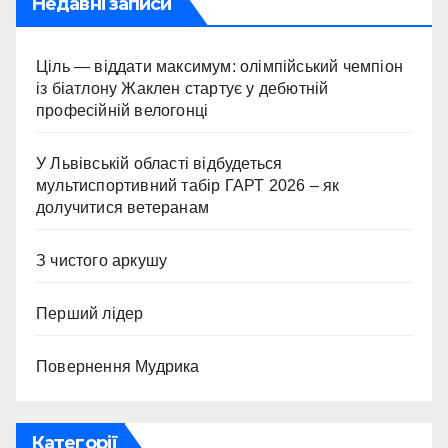
Недавні записи
Ціль — віддати максимум: олімпійський чемпіон
із біатлону Жаклен стартує у дебютній
професійній велогонці
У Львівській області відбудеться
мультиспортивний табір ГАРТ 2026 – як
долучитися ветеранам
З чистого аркушу
Перший лідер
Повернення Мудрика
Категорії