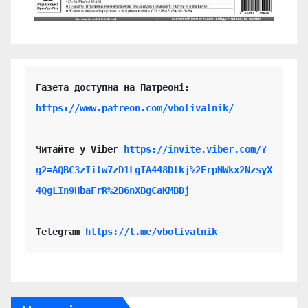
https://www.patreon.com/vbolivalnik/
Читайте у Viber 
https://invite.viber.com/?
g2=AQBC3zIilw7zD1LgIA448Dlkj%2FrpNWkx2NzsyX
4QgLIn9HbaFrR%2B6nXBgCaKMBDj
Telegram 
https://t.me/vbolivalnik