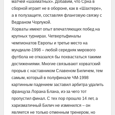
матчей «шахматных». Добавим, что Срна в
сборной играет не в обороне, как в «Шахтере»,
а в полузащите, составляя фланговую связку с
Ведраном Чорлукой.
Хорваты имеют опыт впечатляющих побед на
крупных турнирах. Четвертьфиналы
чемпионатов Европы и третье место на
мундиале-1998 – любой середняк мирового
футбола не отказался бы похвастаться такими
достижениями. Многие связывают хорватский
прорыв с наставником Славеном Биличем, тем
самым, который в полуфинале ЧМ-1998
картинным падением заставил арбитра удалить
француза Лорана Блана, из-за чего тот
пропустил финал. С тех пор прошло 14 лет, а
харизматичный Билич не изменился – он
является не только отменным тренером, но