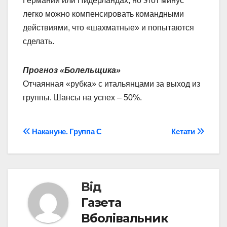
Германии или Нидерландах, но этот минус
легко можно компенсировать командными
действиями, что «шахматные» и попытаются
сделать.
Прогноз «Болельщика»
Отчаянная «рубка» с итальянцами за выход из
группы. Шансы на успех – 50%.
Навігація
Накануне. Группа С
Кстати
записів
Від
Газета
Вболівальник