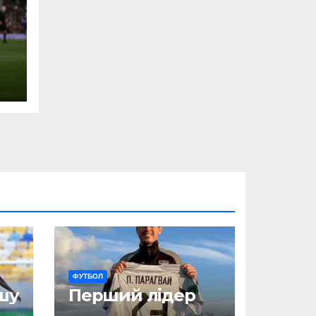
ФУТБОЛ
шу
Перший лідер