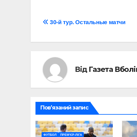
Навігація
30-й тур. Остальные матчи
записів
Від
Газета Вбол
Пов’язаний запис
ФУТБОЛ
ПРЕМ’ЄР-ЛІГА