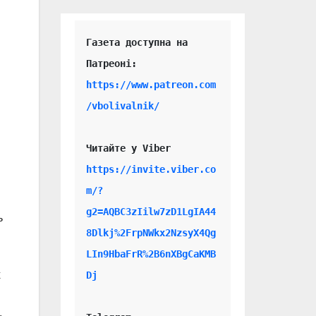
Газета доступна на 
https://www.patreon.com
/vbolivalnik/
Читайте у Viber 
https://invite.viber.co
m/?
g2=AQBC3zIilw7zD1LgIA44
ь
8Dlkj%2FrpNWkx2NzsyX4Qg
LIn9HbaFrR%2B6nXBgCaKMB
х
Dj
,