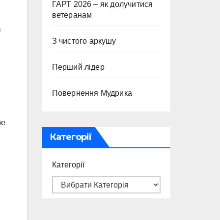
ГАРТ 2026 – як долучитися
ветеранам
ы
З чистого аркушу
Перший лідер
Повернення Мудрика
ре
Категорії
Категорії