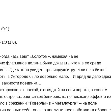
(0:1).
:0 (1:0).
ногда называют «болотом», намекая на ее
их флагманов должна была доказать, что и в ее среде
вы. Где можно увидеть зрелищную игру, если не в битве
соты в Ужгороде было довольно мало… И вряд ли дело здес
ни важности поединка…
торожно, с опаской, с оглядкой на свои ворота, а совсем
ть остро, стараются комбинировать, но никакого эффекта и
ло в сражении «Говерлы» и «Металлурга» – на поле
тив равных себе гораздо продуктивнее работают в обороне