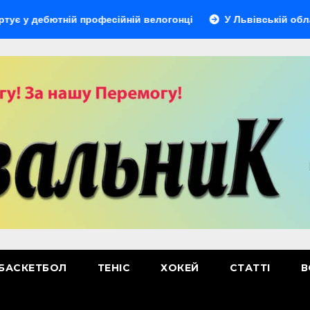
ютній професійній велогонці
У Львівській області відбу
БАСКЕТБОЛ
ТЕНІС
ХОКЕЙ
СТАТТІ
В