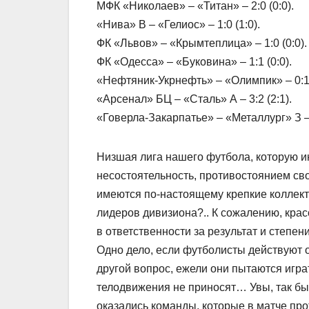
МФК «Николаев» – «Титан» – 2:0 (0:0).
«Нива» В – «Гелиос» – 1:0 (1:0).
ФК «Львов» – «Крымтеплица» – 1:0 (0:0).
ФК «Одесса» – «Буковина» – 1:1 (0:0).
«Нефтяник-Укрнефть» – «Олимпик» – 0:1 
«Арсенал» БЦ – «Сталь» А – 3:2 (2:1).
«Говерла-Закарпатье» – «Металлург» З – 1
Низшая лига нашего футбола, которую и
несостоятельность, противостоянием сво
имеются по-настоящему крепкие коллекти
лидеров дивизиона?.. К сожалению, кра
в ответственности за результат и степе
Одно дело, если футболисты действуют ос
другой вопрос, ежели они пытаются игра
телодвижения не приносят… Увы, так бы
оказались команды, которые в матче про