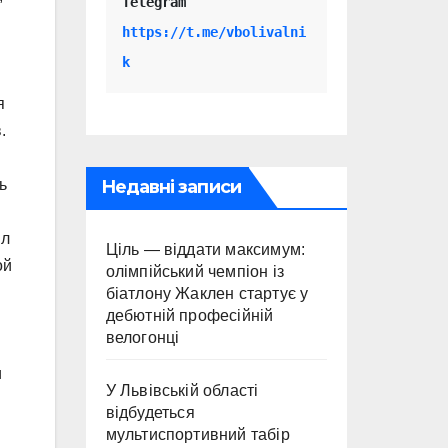
Telegram 
https://t.me/vbolivalni
k
я
.
Недавні записи
ь
ил
Ціль — віддати максимум:
ой
олімпійський чемпіон із
біатлону Жаклен стартує у
дебютній професійній
велогонці
и
У Львівській області
відбудеться
мультиспортивний табір