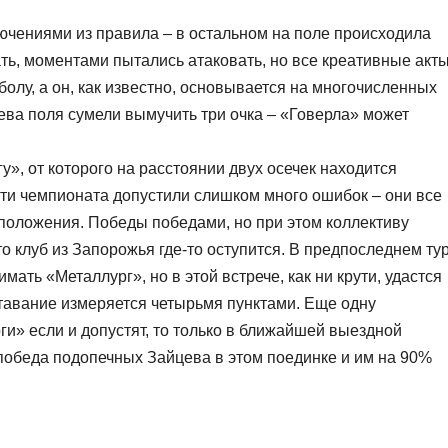
чениями из правила – в остальном на поле происходила
ать, моментами пытались атаковать, но все креативные акт
олу, а он, как известно, основывается на многочисленных
ева поля сумели вымучить три очка – «Говерла» может
, от которого на расстоянии двух осечек находится
ти чемпионата допустили слишком много ошибок – они все
положения. Победы победами, но при этом коллективу
то клуб из Запорожья где-то оступится. В предпоследнем ту
ать «Металлург», но в этой встрече, как ни крути, удастся
ставание измеряется четырьмя пунктами. Еще одну
ги» если и допустят, то только в ближайшей выездной
победа подопечных Зайцева в этом поединке и им на 90%