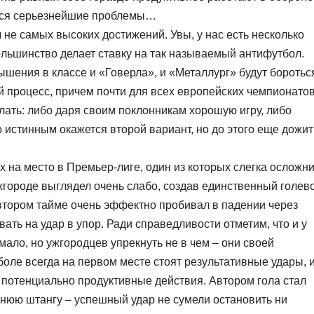
ются серьезнейшие проблемы…
 не самых высоких достижений. Увы, у нас есть несколько
ольшинство делает ставку на так называемый антифутбол.
ышения в классе и «Говерла», и «Металлург» будут боротьс
й процесс, причем почти для всех европейских чемпионатов
елать: либо даря своим поклонникам хорошую игру, либо
 истинным окажется второй вариант, но до этого еще дожит
х на место в Премьер-лиге, один из которых слегка осложн
жгороде выглядел очень слабо, создав единственный голев
 втором тайме очень эффектно пробивал в падении через
ать на удар в упор. Ради справедливости отметим, что и у
ало, но ужгородцев упрекнуть не в чем – они своей
оле всегда на первом месте стоят результативные удары, 
 потенциально продуктивные действия. Автором гола стал
нюю штангу – успешный удар не сумели остановить ни