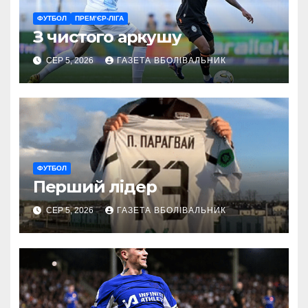
ФУТБОЛ
ПРЕМ’ЄР-ЛІГА
З чистого аркушу
СЕР 5, 2026
ГАЗЕТА ВБОЛІВАЛЬНИК
ФУТБОЛ
Перший лідер
СЕР 5, 2026
ГАЗЕТА ВБОЛІВАЛЬНИК