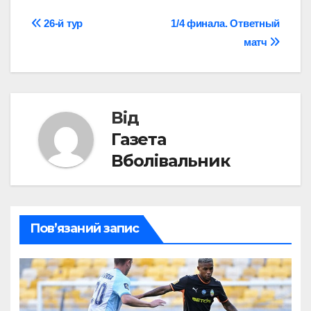
Навігація
26-й тур
1/4 финала. Ответный
матч
записів
Від
Газета
Вболівальник
Пов’язаний запис