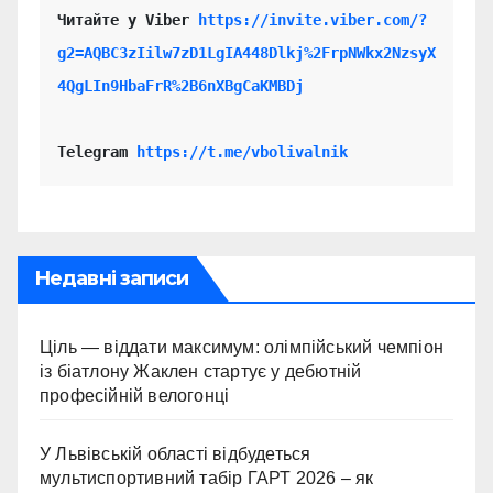
Читайте у Viber 
https://invite.viber.com/?
g2=AQBC3zIilw7zD1LgIA448Dlkj%2FrpNWkx2NzsyX
4QgLIn9HbaFrR%2B6nXBgCaKMBDj
Telegram 
https://t.me/vbolivalnik
Недавні записи
Ціль — віддати максимум: олімпійський чемпіон
із біатлону Жаклен стартує у дебютній
професійній велогонці
У Львівській області відбудеться
мультиспортивний табір ГАРТ 2026 – як