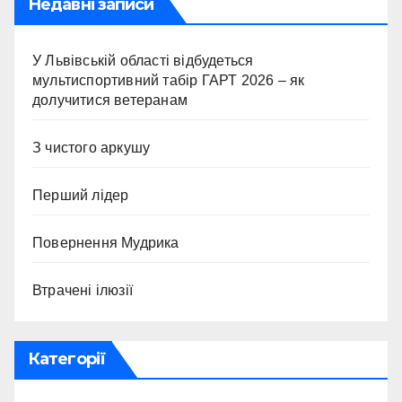
Недавні записи
У Львівській області відбудеться
мультиспортивний табір ГАРТ 2026 – як
долучитися ветеранам
З чистого аркушу
Перший лідер
Повернення Мудрика
Втрачені ілюзії
Категорії