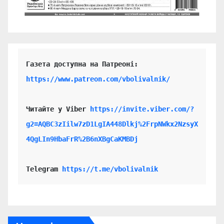
https://www.patreon.com/vbolivalnik/
Читайте у Viber 
https://invite.viber.com/?
g2=AQBC3zIilw7zD1LgIA448Dlkj%2FrpNWkx2NzsyX
4QgLIn9HbaFrR%2B6nXBgCaKMBDj
Telegram 
https://t.me/vbolivalnik