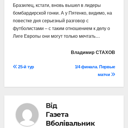
Бразилец, кстати, вновь вышел в лидеры
бомбардирской гонки. А у Пятенко, видимо, на
повестке дня серьезный разговор с
футболистами – с таким отношением к делу о
Лиге Европы они могут только мечтать…
Владимир СТАХОВ
Навігація
25-й тур
1/4 финала. Первые
матчи
записів
Від
Газета
Вболівальник