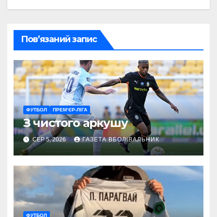
Пов’язаний запис
ФУТБОЛ
ПРЕМ’ЄР-ЛІГА
З чистого аркушу
СЕР 5, 2026
ГАЗЕТА ВБОЛІВАЛЬНИК
ФУТБОЛ