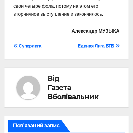
свои четыре фола, потому на этом его
вторничное выступление и закончилось.
Александр МУЗЫКА
Навігація
Суперлига
Единая Лига ВТБ
записів
Від
Газета
Вболівальник
Пов’язаний запис