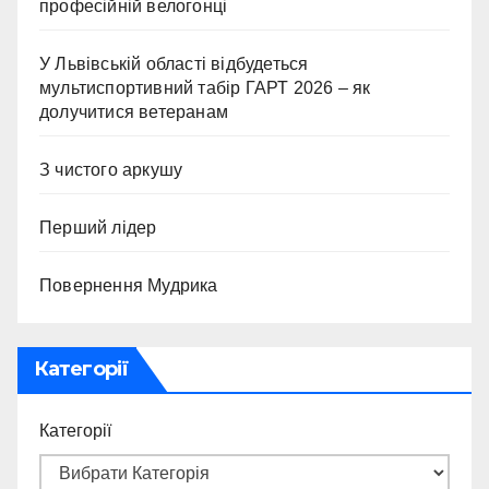
професійній велогонці
У Львівській області відбудеться
мультиспортивний табір ГАРТ 2026 – як
долучитися ветеранам
З чистого аркушу
Перший лідер
Повернення Мудрика
Категорії
Категорії