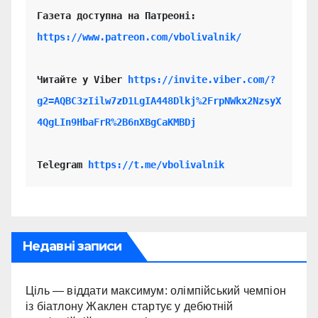
https://www.patreon.com/vbolivalnik/
Читайте у Viber 
https://invite.viber.com/?
g2=AQBC3zIilw7zD1LgIA448Dlkj%2FrpNWkx2NzsyX
4QgLIn9HbaFrR%2B6nXBgCaKMBDj
Telegram 
https://t.me/vbolivalnik
Недавні записи
Ціль — віддати максимум: олімпійський чемпіон
із біатлону Жаклен стартує у дебютній