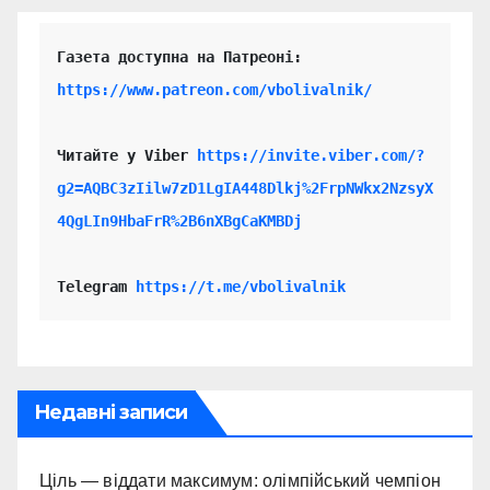
https://www.patreon.com/vbolivalnik/
Читайте у Viber 
https://invite.viber.com/?
g2=AQBC3zIilw7zD1LgIA448Dlkj%2FrpNWkx2NzsyX
4QgLIn9HbaFrR%2B6nXBgCaKMBDj
Telegram 
https://t.me/vbolivalnik
Недавні записи
Ціль — віддати максимум: олімпійський чемпіон