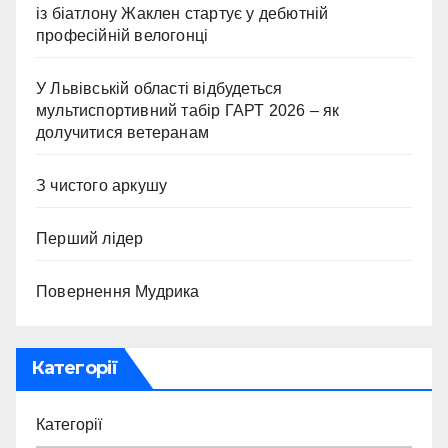
із біатлону Жаклен стартує у дебютній
професійній велогонці
У Львівській області відбудеться
мультиспортивний табір ГАРТ 2026 – як
долучитися ветеранам
З чистого аркушу
Перший лідер
Повернення Мудрика
Категорії
Категорії