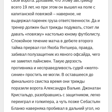
свои ворота. Добавим, что этому австрийцу
всего 19 лет, но при этом он вышел на поле с
капитанской повязкой – наверное, не
выдержал паренек груза ответственности. Да и
тренер должен был трижды подумать, стоит ли
давать «повязку» настолько юному футболисту.
Спокойное течение матча в дебюте второго
тайма прервал гол Якоба Янтшера, правда,
забивал полузащитник из явного офсайда, чего
не заметил лайнсмен. Такую дерзость
противника и несправедливость судей «желто-
синие» простить не могли. В оставшееся до
финального свистка время они трижды
поразили ворота Александра Вальке. Джонатан
Кристальдо, разобравшись с защитником, легко
переиграл и голкипера, а чуть позже Себастьян
Бланко наверняка пробивал в дальний угол, но