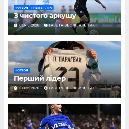
ФУТБОЛ
ПРЕМ’ЄР-ЛІГА
З чистого аркушу
СЕР 5, 2026
ГАЗЕТА ВБОЛІВАЛЬНИК
ФУТБОЛ
Перший лідер
СЕР 5, 2026
ГАЗЕТА ВБОЛІВАЛЬНИК