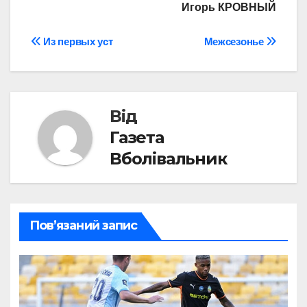
Игорь КРОВНЫЙ
Навігація
Из первых уст
Межсезонье
записів
Від
Газета
Вболівальник
Пов’язаний запис