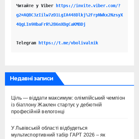
Читайте у Viber 
https://invite.viber.com/?
g2=AQBC3zIilw7zD1LgIA448Dlkj%2FrpNWkx2NzsyX
4QgLIn9HbaFrR%2B6nXBgCaKMBDj
Telegram 
https://t.me/vbolivalnik
Недавні записи
Ціль — віддати максимум: олімпійський чемпіон
із біатлону Жаклен стартує у дебютній
професійній велогонці
У Львівській області відбудеться
мультиспортивний табір ГАРТ 2026 – як