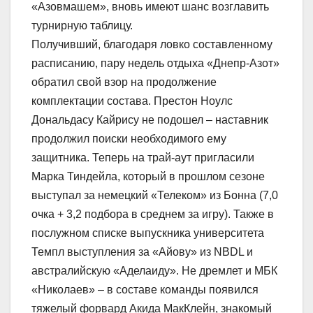
«Азовмашем», вновь имеют шанс возглавить
турнирную таблицу.
Получивший, благодаря ловко составленному
расписанию, пару недель отдыха «Днепр-Азот»
обратил свой взор на продолжение
комплектации состава. Престон Ноулс
Дональдасу Кайрису не подошел – наставник
продолжил поиски необходимого ему
защитника. Теперь на трай-аут пригласили
Марка Тиндейла, который в прошлом сезоне
выступал за немецкий «Телеком» из Бонна (7,0
очка + 3,2 подбора в среднем за игру). Также в
послужном списке выпускника университета
Темпл выступления за «Айову» из NBDL и
австралийскую «Аделаиду». Не дремлет и МБК
«Николаев» – в составе команды появился
тяжелый форвард Акида МакКлейн, знакомый