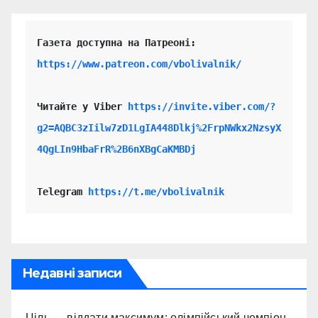
https://www.patreon.com/vbolivalnik/
Читайте у Viber 
https://invite.viber.com/?
g2=AQBC3zIilw7zD1LgIA448Dlkj%2FrpNWkx2NzsyX
4QgLIn9HbaFrR%2B6nXBgCaKMBDj
Telegram 
https://t.me/vbolivalnik
Недавні записи
Ціль — віддати максимум: олімпійський чемпіон