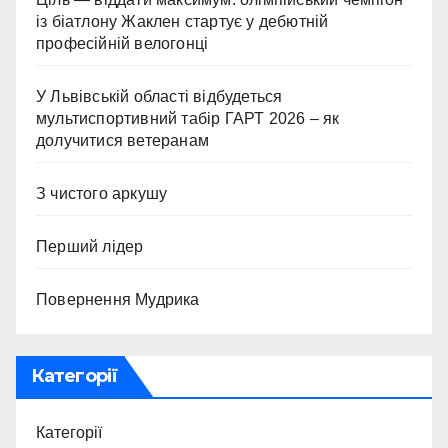
із біатлону Жаклен стартує у дебютній
професійній велогонці
У Львівській області відбудеться
мультиспортивний табір ГАРТ 2026 – як
долучитися ветеранам
З чистого аркушу
Перший лідер
Повернення Мудрика
Категорії
Категорії