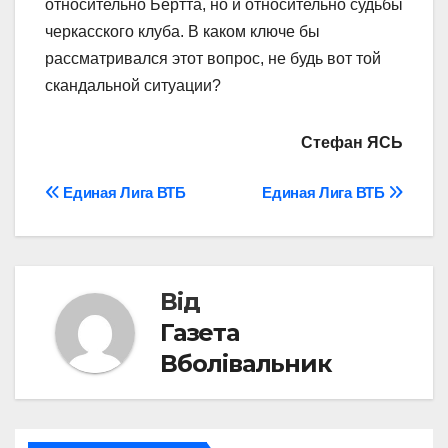
относительно Бертта, но и относительно судьбы
черкасского клуба. В каком ключе бы
рассматривался этот вопрос, не будь вот той
скандальной ситуации?
Стефан ЯСЬ
Навігація
Единая Лига ВТБ
Единая Лига ВТБ
записів
Від
Газета
Вболівальник