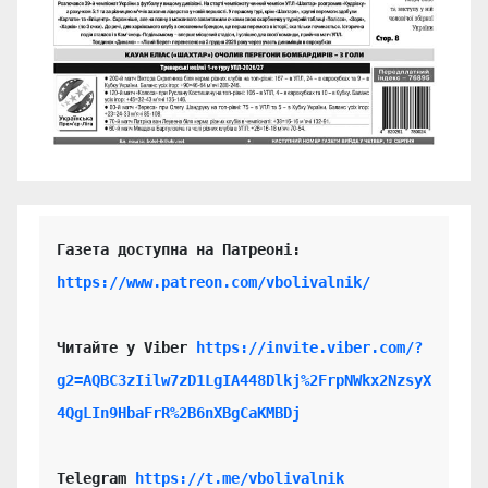
https://www.patreon.com/vbolivalnik/
Читайте у Viber 
https://invite.viber.com/?
g2=AQBC3zIilw7zD1LgIA448Dlkj%2FrpNWkx2NzsyX
4QgLIn9HbaFrR%2B6nXBgCaKMBDj
Telegram 
https://t.me/vbolivalnik