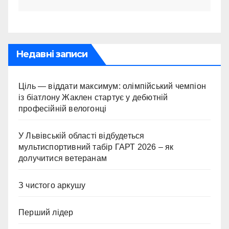
Недавні записи
Ціль — віддати максимум: олімпійський чемпіон
із біатлону Жаклен стартує у дебютній
професійній велогонці
У Львівській області відбудеться
мультиспортивний табір ГАРТ 2026 – як
долучитися ветеранам
З чистого аркушу
Перший лідер