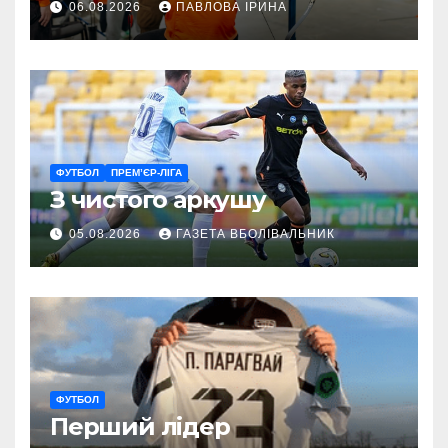
06.08.2026
ПАВЛОВА ІРИНА
ГАРТ 2026 – як долучитися
ветеранам
ФУТБОЛ
ПРЕМ’ЄР-ЛІГА
З чистого аркушу
05.08.2026
ГАЗЕТА ВБОЛІВАЛЬНИК
ФУТБОЛ
Перший лідер