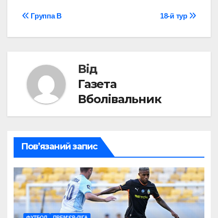
Навігація
Группа В
18-й тур
записів
Від
Газета
Вболівальник
Пов’язаний запис
ФУТБОЛ
ПРЕМ’ЄР-ЛІГА