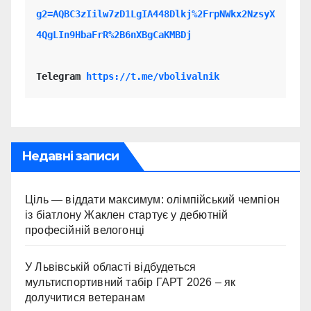
g2=AQBC3zIilw7zD1LgIA448Dlkj%2FrpNWkx2NzsyX
4QgLIn9HbaFrR%2B6nXBgCaKMBDj
Telegram 
https://t.me/vbolivalnik
Недавні записи
Ціль — віддати максимум: олімпійський чемпіон
із біатлону Жаклен стартує у дебютній
професійній велогонці
У Львівській області відбудеться
мультиспортивний табір ГАРТ 2026 – як
долучитися ветеранам