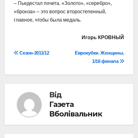
– Пьедестал почета. «Золото», «серебро»,
«бронза» – это вопрос второстепенный,
главное, чтобы была медаль.
Игорь КРОВНЫЙ
Навігація
Сезон-2011/12
Еврокубки. Женщины.
1/16 финала
записів
Від
Газета
Вболівальник