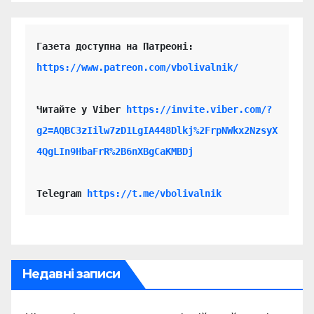
https://www.patreon.com/vbolivalnik/
Читайте у Viber 
https://invite.viber.com/?
g2=AQBC3zIilw7zD1LgIA448Dlkj%2FrpNWkx2NzsyX
4QgLIn9HbaFrR%2B6nXBgCaKMBDj
Telegram 
https://t.me/vbolivalnik
Недавні записи