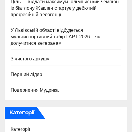
Ціль — віддати максимум: олімпійський чемпіон
із біатлону Жаклен стартує у дебютній
професійній велогонці
У Львівській області відбудеться
мультиспортивний табір ГАРТ 2026 – як
долучитися ветеранам
З чистого аркушу
Перший лідер
Повернення Мудрика
Категорії
Категорії