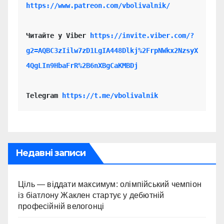
https://www.patreon.com/vbolivalnik/
Читайте у Viber 
https://invite.viber.com/?
g2=AQBC3zIilw7zD1LgIA448Dlkj%2FrpNWkx2NzsyX
4QgLIn9HbaFrR%2B6nXBgCaKMBDj
Telegram 
https://t.me/vbolivalnik
Недавні записи
Ціль — віддати максимум: олімпійський чемпіон
із біатлону Жаклен стартує у дебютній
професійній велогонці