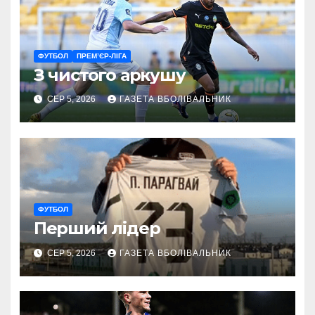
ФУТБОЛ
ПРЕМ’ЄР-ЛІГА
З чистого аркушу
СЕР 5, 2026
ГАЗЕТА ВБОЛІВАЛЬНИК
ФУТБОЛ
Перший лідер
СЕР 5, 2026
ГАЗЕТА ВБОЛІВАЛЬНИК