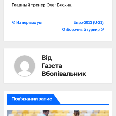
Главный тренер
Олег Блохин.
Навігація
Из первых уст
Евро-2013 (U-21).
Отборочный турнир
записів
Від
Газета
Вболівальник
Пов’язаний запис