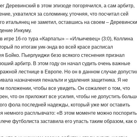
ег Деревинский в этом эпизоде погорячился, а сам арбитр,
ие, ухватился за соломинку, уточняя, что посчитал сей
ого итальянец не заметил, оставшись на своем – Деревинск
дение Инкуму.
 игре 16-го тура «Карпаты» – «Ильичевец» (3:0), Коллина
орый по итогам уик-энда во всей красе расписал
 Бойко. Пьерлуиджи безо всякого стеснения признал
роший арбитр. В этом году он начал судить очень важные
ражной лестнице в Европе. Но он в данном случае допусти
живала назначения пенальти и удаления защитника. Я не
м положении, чтобы все увидеть. Он сожалеет о том, что
рен, что он приложит все усилия, чтобы не допустить больш
ного фола последней надежды, который уже мог оставить
я немного расплывчато: «В этом моменте можно поспорить
лече футболиста заставила его упасть таким образом, как 