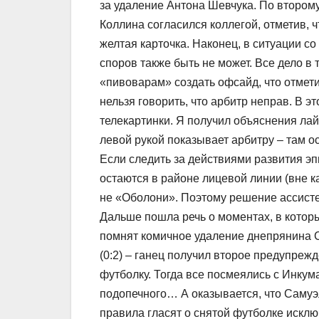
за удаление Антона Шевчука. По втором
Коллина согласился коллегой, отметив, ч
желтая карточка. Наконец, в ситуации с
споров также быть не может. Все дело в 
«пивоварам» создать офсайд, что отмети
нельзя говорить, что арбитр неправ. В э
телекартинки. Я получил объяснения лайн
левой рукой показывает арбитру – там ос
Если следить за действиями развития эп
остаются в районе лицевой линии (вне 
не «Оболони». Поэтому решение ассист
Дальше пошла речь о моментах, в кото
помнят комичное удаление днепрянина С
(0:2) – ганец получил второе предупрежд
футболку. Тогда все посмеялись с Инкум
подопечного… А оказывается, что Самуэл
правила гласят о снятой футболке исклю