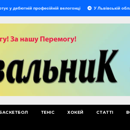
ютній професійній велогонці
У Львівській області відбу
БАСКЕТБОЛ
ТЕНІС
ХОКЕЙ
СТАТТІ
В