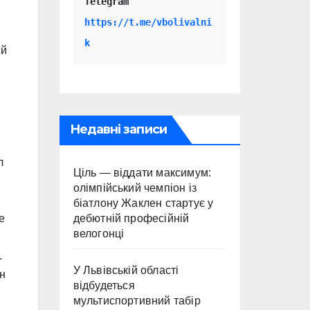
Telegram 
https://t.me/vbolivalni
k
ий
Недавні записи
л
Ціль — віддати максимум:
олімпійський чемпіон із
біатлону Жаклен стартує у
дебютній професійній
е
велогонці
.
У Львівській області
он
відбудеться
мультиспортивний табір