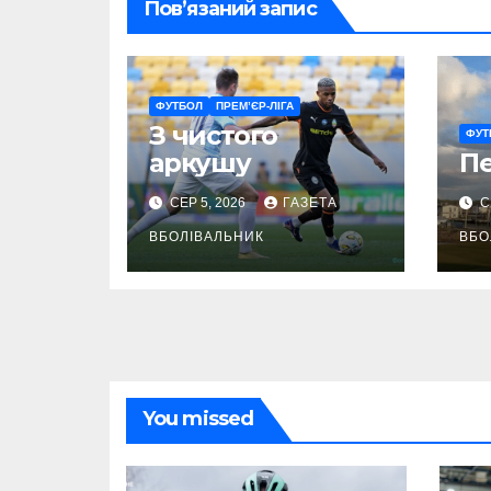
Пов’язаний запис
ФУТБОЛ
ПРЕМ’ЄР-ЛІГА
З чистого
ФУТ
аркушу
П
СЕР 5, 2026
ГАЗЕТА
С
ВБОЛІВАЛЬНИК
ВБО
You missed