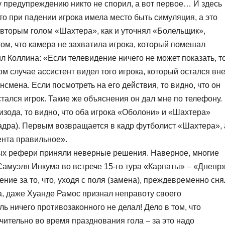
у предупреждению никто не спорил, а вот первое… И здесь
то при падении игрока имела место быть симуляция, а это
о вторым голом «Шахтера», как и уточнял «Болельщик»,
том, что камера не захватила игрока, который помешал
л Коллина: «Если телевидение ничего не может показать, т
том случае ассистент видел того игрока, который остался вн
смена. Если посмотреть на его действия, то видно, что он
тался игрок. Такие же объяснения он дал мне по телефону.
изода, то видно, что оба игрока «Оболони» и «Шахтера»
кадра). Первым возвращается в кадр футболист «Шахтера», 
ента правильное».
рых рефери приняли неверные решения. Наверное, многие
амуэля Инкума во встрече 15-го тура «Карпаты» – «Днепр
ение за то, что, уходя с поля (замена), преждевременно сня
а, даже Хуанде Рамос признал неправоту своего
ь ничего противозаконного не делал! Дело в том, что
чительно во время празднования гола – за это надо