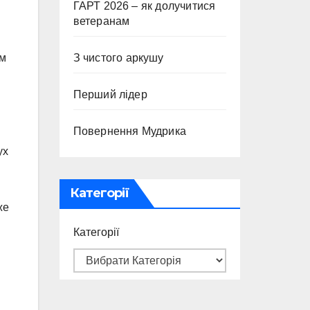
ГАРТ 2026 – як долучитися
ветеранам
З чистого аркушу
ом
Перший лідер
Повернення Мудрика
ух
Категорії
же
Категорії