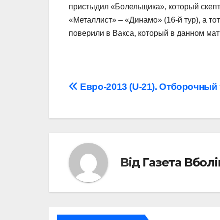
пристыдил «Болельщика», который скепт
«Металлист» – «Динамо» (16-й тур), а то
поверили в Вакса, который в данном ма
Навігація
Евро-2013 (U-21). Отборочный
записів
Від
Газета Вбол