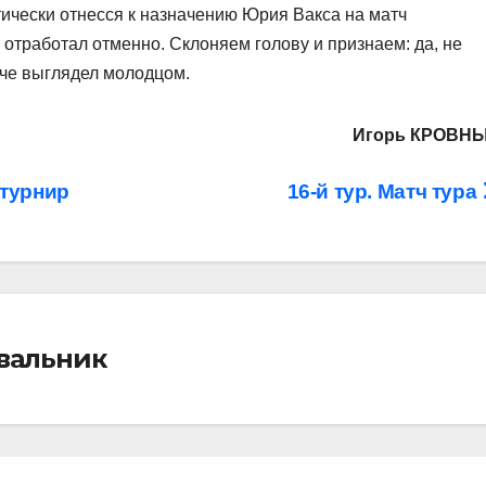
ически отнесся к назначению Юрия Вакса на матч
т отработал отменно. Склоняем голову и признаем: да, не
тче выглядел молодцом.
Игорь КРОВН
 турнир
16-й тур. Матч тура
івальник