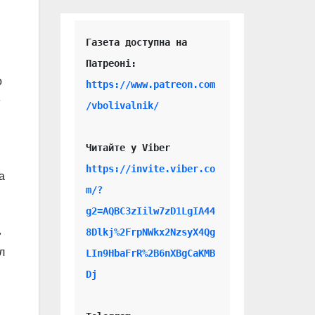
Газета доступна на 
о
https://www.patreon.com
е
/vbolivalnik/
Читайте у Viber 
https://invite.viber.co
а
m/?
g2=AQBC3zIilw7zD1LgIA44
8Dlkj%2FrpNWkx2NzsyX4Qg
»
л
LIn9HbaFrR%2B6nXBgCaKMB
Dj