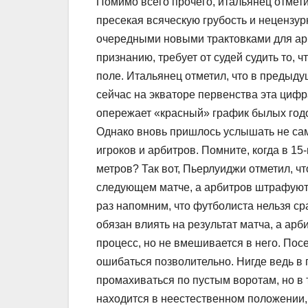
Помимо всего прочего, итальянец отмети
пресекая всяческую грубость и нецензур
очередными новыми трактовками для арби
признанию, требует от судей судить то, 
поле. Итальянец отметил, что в предыду
сейчас на экваторе первенства эта цифра
опережает «красный» график былых годо
Однако вновь пришлось услышать не са
игроков и арбитров. Помните, когда в 15
метров? Так вот, Пьерлуиджи отметил, ч
следующем матче, а арбитров штрафуют
раз напомним, что футболиста нельзя ср
обязан влиять на результат матча, а ар
процесс, но не вмешивается в него. Пос
ошибаться позволительно. Нигде ведь в
промахиваться по пустым воротам, но в т
находится в неестественном положении, 