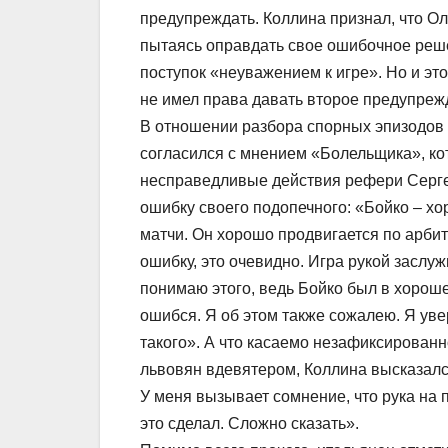
предупреждать. Коллина признал, что Ол
пытаясь оправдать свое ошибочное решен
поступок «неуважением к игре». Но и эт
не имел права давать второе предупреж
В отношении разбора спорных эпизодов в
согласился с мнением «Болельщика», кот
несправедливые действия рефери Сергея
ошибку своего подопечного: «Бойко – хо
матчи. Он хорошо продвигается по арбит
ошибку, это очевидно. Игра рукой заслу
понимаю этого, ведь Бойко был в хороше
ошибся. Я об этом также сожалею. Я уве
такого». А что касаемо незафиксирован
львовян вдевятером, Коллина высказалс
У меня вызывает сомнение, что рука на п
это сделал. Сложно сказать».