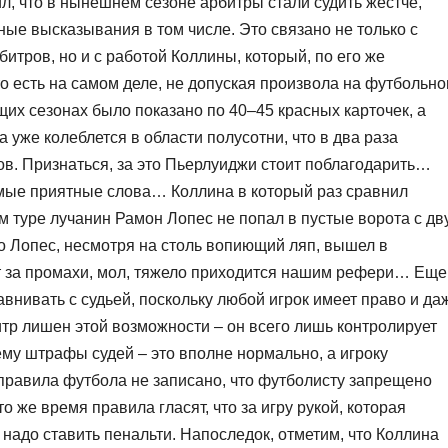
л, что в нынешнем сезоне арбитры стали судить жестче,
ные высказывания в том числе. Это связано не только с
тров, но и с работой Коллины, который, по его же
что есть на самом деле, не допуская произвола на футбольн
щих сезонах было показано по 40–45 красных карточек, а
 уже колеблется в области полусотни, что в два раза
в. Признаться, за это Пьерлуиджи стоит поблагодарить…
мые приятные слова… Коллина в который раз сравнил
-м туре лучанин Рамон Лопес не попал в пустые ворота с дв
то Лопес, несмотря на столь вопиющий ляп, вышел в
 за промахи, мол, тяжело приходится нашим рефери… Еще
авнивать с судьей, поскольку любой игрок имеет право и да
битр лишен этой возможности – он всего лишь контролирует
ему штрафы судей – это вполне нормально, а игроку
 правила футбола не записано, что футболисту запрещено
о же время правила гласят, что за игру рукой, которая
надо ставить пенальти. Напоследок, отметим, что Коллина