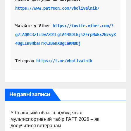
https://www.patreon.com/vbolivalnik/
Читайте у Viber 
https://invite.viber.com/?
g2=AQBC3zIilw7zD1LgIA448Dlkj%2FrpNWkx2NzsyX
4QgLIn9HbaFrR%2B6nXBgCaKMBDj
Telegram 
https://t.me/vbolivalnik
Недавні записи
У Львівській області відбудеться
мультиспортивний табір ГАРТ 2026 – як
долучитися ветеранам