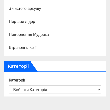
З чистого аркушу
Перший лідер
Повернення Мудрика
Втрачені ілюзії
Категорії
Категорії