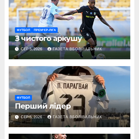
ФУТБОЛ
ПРЕМ’ЄР-ЛІГА
З чистого аркушу
СЕР 5, 2026
ГАЗЕТА ВБОЛІВАЛЬНИК
ФУТБОЛ
Перший лідер
СЕР 5, 2026
ГАЗЕТА ВБОЛІВАЛЬНИК