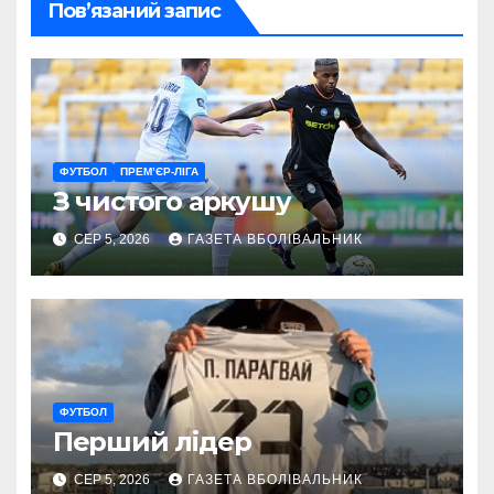
Пов’язаний запис
ФУТБОЛ
ПРЕМ’ЄР-ЛІГА
З чистого аркушу
СЕР 5, 2026
ГАЗЕТА ВБОЛІВАЛЬНИК
ФУТБОЛ
Перший лідер
СЕР 5, 2026
ГАЗЕТА ВБОЛІВАЛЬНИК