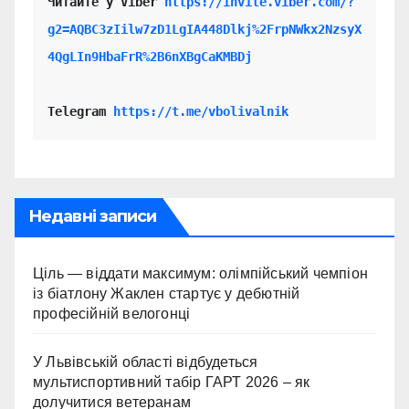
Читайте у Viber 
https://invite.viber.com/?
g2=AQBC3zIilw7zD1LgIA448Dlkj%2FrpNWkx2NzsyX
4QgLIn9HbaFrR%2B6nXBgCaKMBDj
Telegram 
https://t.me/vbolivalnik
Недавні записи
Ціль — віддати максимум: олімпійський чемпіон
із біатлону Жаклен стартує у дебютній
професійній велогонці
У Львівській області відбудеться
мультиспортивний табір ГАРТ 2026 – як
долучитися ветеранам