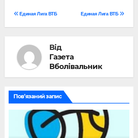
Навігація
Единая Лига ВТБ
Единая Лига ВТБ
записів
Від
Газета
Вболівальник
Пов’язаний запис