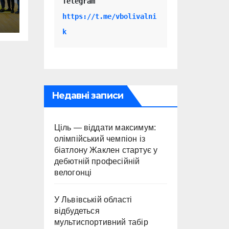
Telegram 
https://t.me/vbolivalni
k
Недавні записи
Ціль — віддати максимум:
олімпійський чемпіон із
біатлону Жаклен стартує у
дебютній професійній
велогонці
У Львівській області
відбудеться
мультиспортивний табір