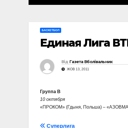
БАСКЕТБОЛ
Единая Лига ВТ
Від
Газета Вболівальник
ЖОВ 13, 2011
Группа В
10 октября
«ПРОКОМ» (Гдыня, Польша) – «АЗОВМАШ» (
Навігація
Суперлига