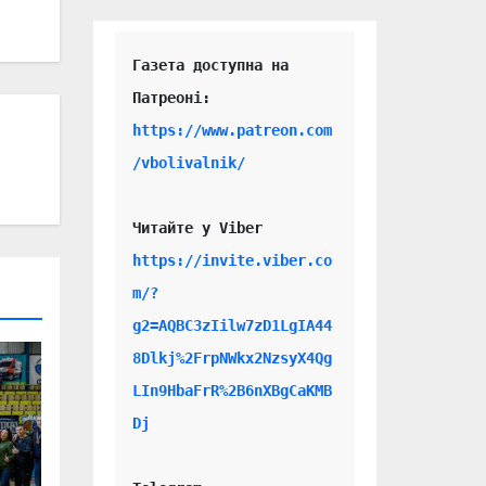
Газета доступна на 
https://www.patreon.com
/vbolivalnik/
Читайте у Viber 
https://invite.viber.co
m/?
g2=AQBC3zIilw7zD1LgIA44
8Dlkj%2FrpNWkx2NzsyX4Qg
LIn9HbaFrR%2B6nXBgCaKMB
Dj