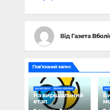
записів
Від
Газета Вбол
Пов’язаний запис
БАСКЕТБОЛ
ЗБІРНА УКРАЇНИ
БАС
На вирішальний
В
етап
м