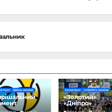
івальник
КЕТБОЛ
ЗБІРНА УКРАЇНИ
БАСКЕТБОЛ
СУПЕРЛІГА УКРАЇНИ
ирішальний
«Золотий»
омент
«Дніпро»