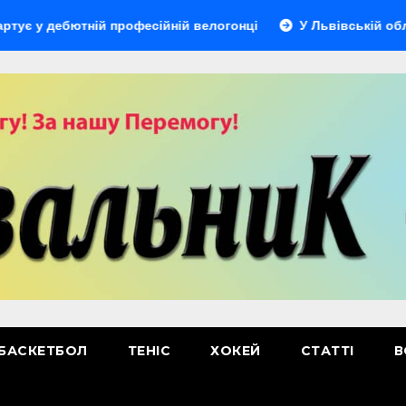
у дебютній професійній велогонці
У Львівській області 
БАСКЕТБОЛ
ТЕНІС
ХОКЕЙ
СТАТТІ
В