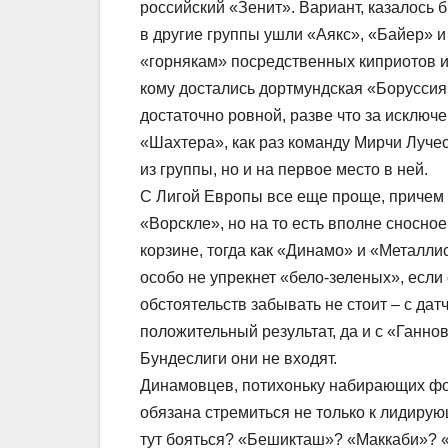
российский «Зенит». Вариант, казалось 
в другие группы ушли «Аякс», «Байер» 
«горнякам» посредственных киприотов и
кому достались дортмундская «Боруссия
достаточно ровной, разве что за исклю
«Шахтера», как раз команду Мирчи Луче
из группы, но и на первое место в ней.
С Лигой Европы все еще проще, причем д
«Ворскле», но на то есть вполне сносно
корзине, тогда как «Динамо» и «Металли
особо не упрекнет «бело-зеленых», если 
обстоятельств забывать не стоит – с да
положительный результат, да и с «Ганно
Бундеслиги они не входят.
Динамовцев, потихоньку набирающих фор
обязана стремиться не только к лидирую
тут бояться? «Бешикташ»? «Маккаби»? «