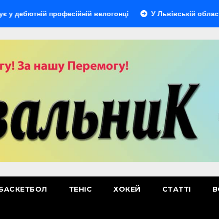
ній професійній велогонці
У Львівській області відбуде
БАСКЕТБОЛ
ТЕНІС
ХОКЕЙ
СТАТТІ
В