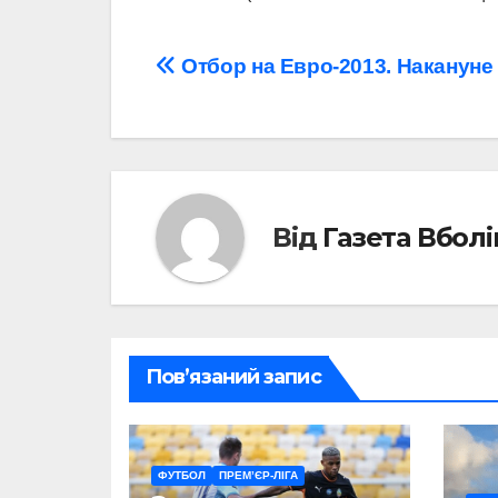
Навігація
Отбор на Евро-2013. Накануне
записів
Від
Газета Вбол
Пов’язаний запис
ФУТБОЛ
ПРЕМ’ЄР-ЛІГА