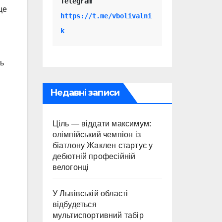
Telegram 
це
https://t.me/vbolivalni
k
ь
Недавні записи
Ціль — віддати максимум:
олімпійський чемпіон із
біатлону Жаклен стартує у
дебютній професійній
велогонці
У Львівській області
відбудеться
мультиспортивний табір