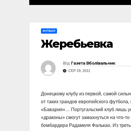
ФУТБОЛ
Жеребьевка
Від
Газета Вболівальник
СЕР 29, 2011
Донецкому клубу из первой, самой сильн
от таких грандов европейского футбола,
«Бавария»… Португальский клуб лишь ус
«драконы» смогут замахнуться на что-т
бомбардира Радамеля Фалькао. Из треть