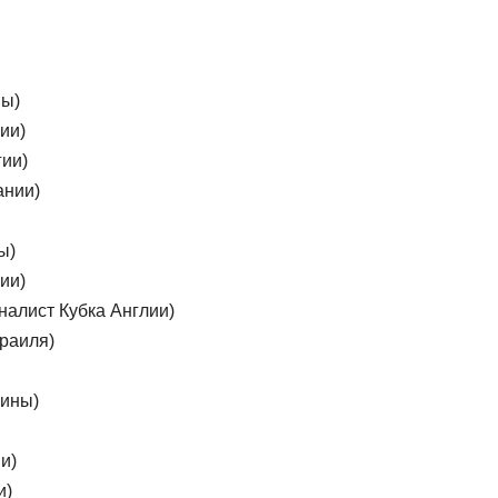
ны)
ии)
гии)
ании)
ы)
ии)
налист Кубка Англии)
зраиля)
аины)
и)
и)