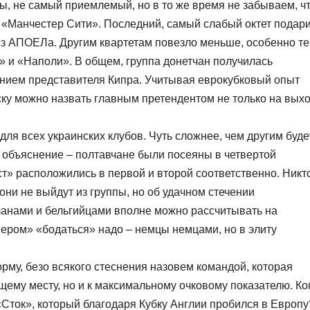
бы, не самый приемлемый, но в то же время не забываем, ч
и «Манчестер Сити». Последний, самый слабый октет подар
з АПОЕЛа. Другим квартетам повезло меньше, особенно те
» и «Наполи». В общем, группа донетчан получилась
чением представителя Кипра. Учитывая еврокубковый опыт
ску можно назвать главным претендентом не только на вых
ля всех украинских клубов. Чуть сложнее, чем другим буде
е объяснение – полтавчане были посеяны в четвертой
ст» расположились в первой и второй соответственно. Никт
они не выйдут из группы, но об удачном стечении
тчанами и бельгийцами вполне можно рассчитывать на
вером» «бодаться» надо – немцы немцами, но в элиту
му, безо всякого стеснения назовем командой, которая
щему месту, но и к максимальному очковому показателю. Ко
Сток», который благодаря Кубку Англии пробился в Европу