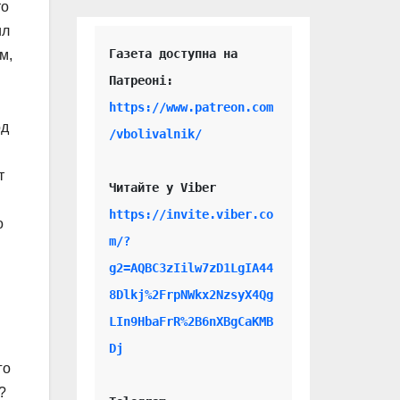
то
ил
Газета доступна на 
м,
https://www.patreon.com
од
/vbolivalnik/
т
Читайте у Viber 
https://invite.viber.co
о
m/?
g2=AQBC3zIilw7zD1LgIA44
8Dlkj%2FrpNWkx2NzsyX4Qg
LIn9HbaFrR%2B6nXBgCaKMB
Dj
го
?