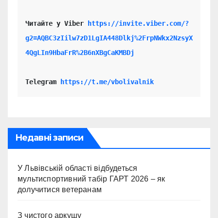
Читайте у Viber 
https://invite.viber.com/?
g2=AQBC3zIilw7zD1LgIA448Dlkj%2FrpNWkx2NzsyX
4QgLIn9HbaFrR%2B6nXBgCaKMBDj
Telegram 
https://t.me/vbolivalnik
Недавні записи
У Львівській області відбудеться
мультиспортивний табір ГАРТ 2026 – як
долучитися ветеранам
З чистого аркушу