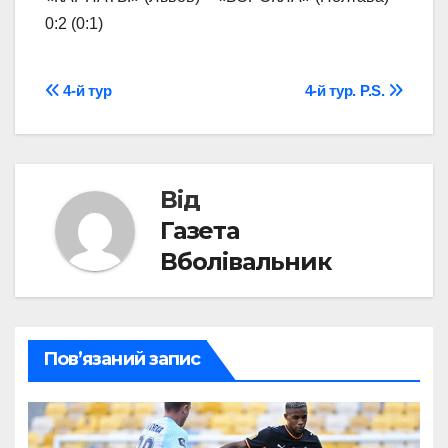
0:2 (0:1)
Навігація
4-й тур
4-й тур. P.S.
записів
Від
Газета
Вболівальник
Пов’язаний запис