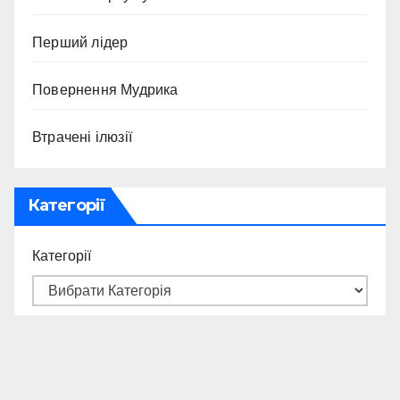
Перший лідер
Повернення Мудрика
Втрачені ілюзії
Категорії
Категорії