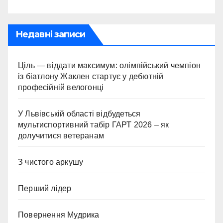
Недавні записи
Ціль — віддати максимум: олімпійський чемпіон
із біатлону Жаклен стартує у дебютній
професійній велогонці
У Львівській області відбудеться
мультиспортивний табір ГАРТ 2026 – як
долучитися ветеранам
З чистого аркушу
Перший лідер
Повернення Мудрика