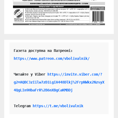
https://www.patreon.com/vbolivalnik/
Читайте у Viber 
https://invite.viber.com/?
g2=AQBC3zIilw7zD1LgIA448Dlkj%2FrpNWkx2NzsyX
4QgLIn9HbaFrR%2B6nXBgCaKMBDj
Telegram 
https://t.me/vbolivalnik